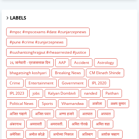
LABELS
#mpsc #mpscexams #date #zunjarzepnews
#pune #crime #zunjarzepnews
#sushantsinghrajput #rheaarrested #justice
२६ जानेवारी - प्रजासत्ताक दिन
AAP
Accident
Astrology
bhagatsingh koshyari
Breaking News
CM Eknath Shinde
Crime
Entertainment
Government
IPL 2020
IPL 2023
jobs
Kalyan Dombivli
nanded
Paithan
Political News
Sports
Vihamandwa
अकोला
अक्षय कुमार
अजित गव्हाणे
अजित पवार
अण्णा हजारे
अतघात
अपघात
अंबरनाथ
अमरावती
अमरावती.
अमित गोरखे
अमित शहा
अमेरिका
अमोल कोल्हे
अयोध्या निकाल
अलिबाग
अशोक चव्हाण