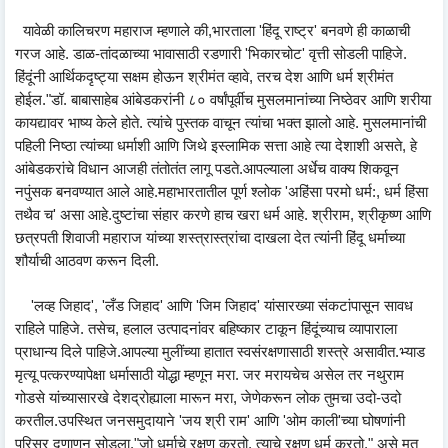
यावेळी कालिचरण महाराज म्हणाले की,भारताला 'हिंदू राष्ट्र' बनवणे ही काळाची
गरज आहे. डाळ-तांदळाच्या भावासाठी रडणारी 'भिकारचोट' वृत्ती सोडली पाहिजे.
हिंदूंनी आर्थिकदृष्ट्या सक्षम होऊन श्रीमंत व्हावे, तरच देश आणि धर्म श्रीमंत
होईल."डॉ. बाबासाहेब आंबेडकरांनी ८० वर्षांपूर्वीच मुसलमानांच्या निष्ठेवर आणि शरीया
कायद्यावर भाष्य केले होते. त्यांचे पुस्तक वाचून त्यांचा भक्त झालो आहे. मुसलमानांची
पहिली निष्ठा त्यांच्या धर्माशी आणि जिथे इस्लामिक सत्ता आहे त्या देशाशी असते, हे
आंबेडकरांचे विधान आजही तंतोतंत लागू पडते.आपल्याला अर्धेच वाक्य शिकवून
नपुंसक बनवण्यात आले आहे.महाभारतातील पूर्ण श्लोक 'अहिंसा परमो धर्म:, धर्म हिंसा
तथैव च' असा आहे.दुष्टांचा संहार करणे हाच खरा धर्म आहे. श्रीराम, श्रीकृष्ण आणि
छत्रपती शिवाजी महाराज यांच्या शस्त्रास्त्रांचा दाखला देत त्यांनी हिंदू धर्माच्या
शौर्याची आठवण करून दिली.
'लव्ह जिहाद', 'लँड जिहाद' आणि 'जिम जिहाद' यांसारख्या संकटांपासून सावध
राहिले पाहिजे. तसेच, हलाल उत्पादनांवर बहिष्कार टाकून हिंदूंच्याच व्यापाराला
प्राधान्य दिले पाहिजे.आपल्या मुलींच्या हातात स्वसंरक्षणासाठी शस्त्रे असावीत.भ्याड
मृत्यू पत्करण्यापेक्षा धर्मासाठी योद्धा म्हणून मरा. जर मरायचेच असेल तर नथुराम
गोडसे यांच्यासारखे देशद्रोह्याला मारून मरा, जेणेकरून लोक तुमचा उदो-उदो
करतील.उपस्थित जनसमुदायाने 'जय श्री राम' आणि 'ओम काली'च्या घोषणांनी
परिसर दणाणून सोडला."जो धर्माचे रक्षण करतो, त्याचे रक्षण धर्म करतो," असे मत