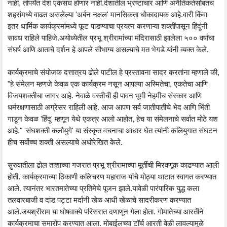
नाही, तोपर्यंत देश एकसंघ होणार नाही.देशातील भ्रष्टाचार आणि अनैतिकतेसोबतच
शहरांमध्ये वाढत असलेल्या 'अर्बन नक्षल' मानसिकता धोकादायक आहे.वारी किंवा
इतर धार्मिक कार्यक्रमांमध्ये फूट पाडण्याचा प्रयत्न करणाऱ्या शक्तींपासून हिंदूंनी
सावध राहिले पाहिजे.अयोध्येतील प्रभू श्रीरामांच्या मंदिरासाठी झालेला ५०० वर्षांचा
संघर्ष आणि आताचे दर्शन हे आपले सौभाग्य असल्याचे मत भेगडे यांनी व्यक्त केले.
कार्यक्रमाचे संयोजक दत्तात्रय ढोले पाटील हे प्रस्तावना सादर करतांना म्हणाले की,
"हे संमेलन म्हणजे केवळ एक कार्यक्रम नसून आपल्या अस्मितेचा, एकतेचा आणि
विजयशक्तीचा जागर आहे. नेवाळे वस्तीची ही पावन भूमी नेहमीच संस्कार आणि
धर्मरक्षणासाठी अग्रेसर राहिली आहे. आज आपण सर्व जातीपातीचे भेद आणि भिंती
गाडून केवळ 'हिंदू' म्हणून येथे एकत्र आलो आहोत, हेच या संमेलनाचे सर्वात मोठे यश
आहे." 'संघशक्ती कलौयुगे' या संस्कृत वचनाचा आधार घेत त्यांनी कलियुगात संघटन
हीच सर्वोच्च शक्ती असल्याचे अधोरेखित केले.
सुरुवातीला ढोल ताशाच्या गजरात प्रभू श्रीरामाच्या मूर्तीची मिरवणूक काढण्यात आली
होती. कार्यक्रमाच्या ठिकाणी कलिचरण महाराज यांचे मोठ्या थाटात स्वागत करण्यात
आले. त्यानंतर भारतमातेच्या प्रतिमेचे पूजन झाले.यावेळी पारंपारिक युद्ध कला
तलवारबाजी व दांड पट्टा मर्दानी खेळ आधी खेळाचे सादरीकरण करण्यात
आले.जयश्रीराम या घोषवाक्ये परिसरात दणाणून गेला होता. गोमातेच्या आरतीने
कार्यक्रमाचा समारोप करण्यात आला. मोबाईलच्या टॉर्च आरती वेळी लावल्यामुळे