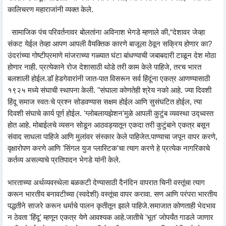
कालिचरण महाराजांनी व्यक्त केले.
सामाजिक पंच परिवर्तनावर बोलतांना अविनाश भेगडे म्हणाले की,“देशावर जेव्हा
संकट येईल तेव्हा आपण आपली वैयक्तिक कारणे बाजूला ठेवून सक्रिय होणार का?
उंदरांच्या गोष्टीप्रमाणे मांजराच्या गळ्यात घंटा बांधण्याची जबाबदारी टाळून देश मोठा
होणार नाही. प्रत्येकाने रोज देशासाठी थोडे तरी काम केले पाहिजे, तरच भारत
बलशाली होईल.डॉ हेडगेवारांनी जात-पात विसरून सर्व हिंदूंना एकत्र आणण्यासाठी
१९२५ मध्ये संघाची स्थापना केली. "संघाला कोणतेही श्रेय नको आहे. ज्या दिवशी
हिंदू समाज स्वतःचे प्रश्न सोडवण्यास सक्षम होईल आणि सुसंघटित होईल, त्या
दिवशी संघाचे कार्य पूर्ण होईल. 'ग्लोबलायझेशन'मुळे आपली कुटुंब व्यवस्था उद्ध्वस्त
होत आहे. मोबाईलचे व्यसन सोडून आठवड्यातून एकदा तरी कुटुंबाने एकत्र बसून
संवाद साधला पाहिजे आणि मुलांवर संस्कार केले पाहिजेत.पाण्याचा जपून वापर करणे,
वृक्षारोपण करणे आणि 'सिंगल युज प्लास्टिक'चा त्याग करणे हे प्रत्येक नागरिकाचे
कर्तव्य असल्याचे प्रतिपादन भेगडे यांनी केले.
भारताच्या अर्थव्यवस्थेला बळकटी देण्यासाठी दैनंदिन वापरात चिनी वस्तूंचा त्याग
करून भारतीय बनावटीच्या (स्वदेशी) वस्तूंचा वापर करावा. सण आणि परंपरा भारतीय
पद्धतीने साजरे करून धर्माचे पालन कृतीतून झाले पाहिजे.समाजात कोणताही भेदभाव
न ठेवता 'हिंदू' म्हणून एकत्र येणे आवश्यक आहे.जातीचे 'भूत' जोपर्यंत गाडले जाणार