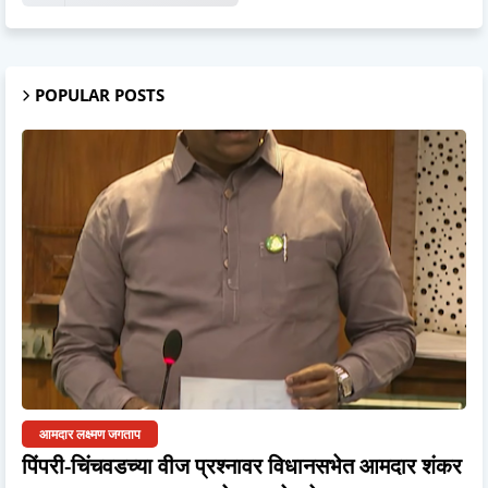
POPULAR POSTS
आमदार लक्ष्मण जगताप
पिंपरी-चिंचवडच्या वीज प्रश्नावर विधानसभेत आमदार शंकर