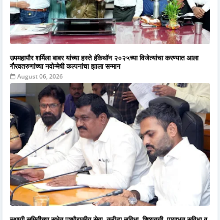
उपमहापौर शर्मिला बाबर यांच्या हस्ते हॅकेथॉन २०२५च्या विजेत्यांचा करण्यात आला
गौरवतरुणांच्या नवोन्मेषी कल्पनांचा झाला सन्मान
August 06, 2026
स्थायी समितीच्या सभेत पशुवैद्यकीय सेवा, क्रीडा सुविधा, शिष्यवृत्ती, पायाभूत सुविधा व