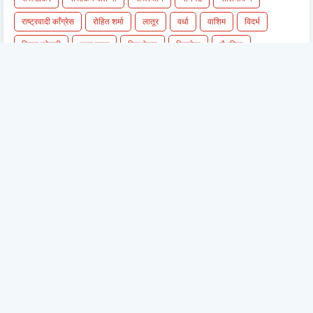
राष्ट्रवादी काँग्रेस
रोहित शर्मा
लातूर
वर्धा
वाशिम
विदर्भ
विराट कोहली
शरद पवार
शिवभोजन
शिवसेना
शैक्षणिक
संजय राउत
सचिन तेंडुलकर
सांगली
सांगोला
सातारा
सिंधुदुर्ग
सिंहगड
सुप्रिया सुळे
सोलापुर
सोलापूर
हिंगोली
हिवाळी अधिवेशन
हैद्राबाद
२६ जानेवारी - प्रजासत्ताक दिन