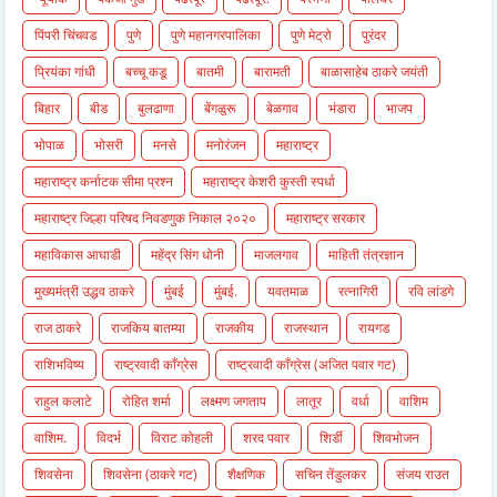
पिंपरी चिंचवड
पुणे
पुणे महानगरपालिका
पुणे मेट्रो
पुरंदर
प्रियंका गांधी
बच्चू कडू
बातमी
बारामती
बाळासाहेब ठाकरे जयंती
बिहार
बीड
बुलढाणा
बेंगळुरू
बेळगाव
भंडारा
भाजप
भोपाळ
भोसरी
मनसे
मनोरंजन
महाराष्ट्र
महाराष्ट्र कर्नाटक सीमा प्रश्न
महाराष्ट्र केशरी कुस्ती स्पर्धा
महाराष्ट्र जिल्हा परिषद निवडणुक निकाल २०२०
महाराष्ट्र सरकार
महाविकास आघाडी
महेंद्र सिंग धोनी
माजलगाव
माहिती तंत्रज्ञान
मुख्यमंत्री उद्धव ठाकरे
मुंबई
मुंबई.
यवतमाळ
रत्नागिरी
रवि लांडगे
राज ठाकरे
राजकिय बातम्या
राजकीय
राजस्थान
रायगड
राशिभविष्य
राष्ट्रवादी काँग्रेस
राष्ट्रवादी काँग्रेस (अजित पवार गट)
राहुल कलाटे
रोहित शर्मा
लक्ष्मण जगताप
लातूर
वर्धा
वाशिम
वाशिम.
विदर्भ
विराट कोहली
शरद पवार
शिर्डी
शिवभोजन
शिवसेना
शिवसेना (ठाकरे गट)
शैक्षणिक
सचिन तेंडुलकर
संजय राउत