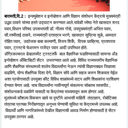
बारामती,दि.2 :
इन्क्युबेशन व इनोव्हेशन आणि विज्ञान संशोधन केंद्राचे मुख्यमंत्री
उद्धव ठाकरे यांच्या हस्ते उद्घाटन करण्यात आले.यावेळी ज्येष्ठ नेते खासदार शरद
पवार,विधान परिषद उपसभापती डॉ. नीलम गोऱ्हे, उपमुख्यमंत्री अजित पवार,
सौ.रश्मीताई ठाकरे, राज्यमंत्री दत्तात्रय भरणे, खासदार सुप्रिया सुळे, आमदार
रोहित पवार, उद्योजक बाबा कल्याणी, विजय शिर्के, दिपक छाब्रिया, प्रतापराव
पवार, ट्रस्टचे चेअरमन राजेंद्र पवार आदी उपस्थित होते.
ॲग्रिकल्चरल डेव्हलपमेंट ट्रस्टतर्फे बाल वैज्ञानिक घडविण्यासाठी सायन्स अँड
इनोव्हेशन ॲक्टिव्हिटी सेंटर उभारण्यात आले आहे. विविध राज्यस्तरीय वैज्ञानिक
आणि शैक्षणिक संस्थामध्ये शालेय विद्यार्थ्यांना नेऊन त्यांची विज्ञानाबद्दल जिज्ञासा
वाढविणे, योग्य शैक्षणिक दिशा देणे, विज्ञान सोपे आणि सहज करुन शिकवता येईल
अशा प्रयोगासाठी उपयुक्त कीट विविध शाळांमध्ये वाटप आणि शिक्षकांना प्रशिक्षण
देण्यात येणार आहे. याच विद्यार्थ्यांना नावीन्यपूर्ण संकल्पना सोबतच व्यासपीठ ,
संशोधनाकडे वळविणे यासाठी या केंद्रांच्या माध्यमातून काम होणार आहे.
मुलांमध्ये कौशल्य विकसन व्हावे या दृष्टीने आभासी माहिती तंत्रज्ञान, रोबोटिक्स
तंत्राचा प्रत्यक्ष निरीक्षणातून अनुभव घेण्याची सुविधा या केंद्रामध्ये उपलब्ध आहे.
विद्यार्थी आणि नागरिकांमध्ये देखील विज्ञानाची आवड निर्माण होण्यासाठी हे सेंटर
उपयुक्त ठरणार आहे.