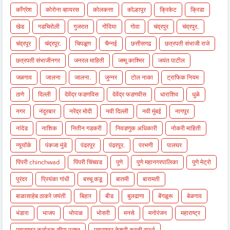
काँग्रेश
कोरोना व्हायरस
कोलकत्ता
कोल्हापूर
क्रिकेट
क्रिडा
खेड
गडचिरोली
गुजरात
गोंदिया
गोवा
चंद्रपुर
चंद्रपुर.
चंद्रपूर
चंद्रपूर.
चिपळूण
चैन्नई
छत्तीसगढ
छत्रपती संभाजी राजे
छत्रपती संभाजीनगर
जनरल माहिती
जम्मू काश्मिर
जयंत पाटील
जळगाव
जालना
जालना.
जुन्नर
टोल नाका
ट्राफिक नियम
ठाणे
दिल्ली
देवेंद्र फडणविस
देवेंद्र फडणवीस
धाराशिव
धुळे
नगर
नंदुरबार
नरेंद्र मोदी
नवी दिल्ली
नवी मुंबई
नागपूर
नांदेड
नाशिक
नितीन गडकरी
निवडणुक अधिकारी
नोकरी माहिती
न्यूयॉर्क
पंकजा मुंडे
पंढरपूर
पंढरपूर.
परभणी
पालघर
पिंपरी chinchwad
पिंपरी चिंचवड
पुणे
पुणे महानगरपालिका
पुणे मेट्रो
पुरंदर
प्रियंका गांधी
बच्चू कडू
बातमी
बारामती
बाळासाहेब ठाकरे जयंती
बिहार
बीड
बुलढाणा
बेंगळुरू
बेळगाव
भंडारा
भाजप
भोपाळ
भोसरी
मनसे
मनोरंजन
महाराष्ट्र
महाराष्ट्र कर्नाटक सीमा प्रश्न
महाराष्ट्र केशरी कुस्ती स्पर्धा