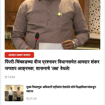
आमदार लक्ष्मण जगताप
पिंपरी-चिंचवडच्या वीज प्रश्नावर विधानसभेत आमदार शंकर
जगताप आक्रमक; शासनाचे 'लक्ष' वेधले!
13:04
मुख्य निवडणूक अधिकारी श्रीकांत देशपांडे यांचे जिल्हाधिकाऱ्यांकडून
स्वागत
21:16