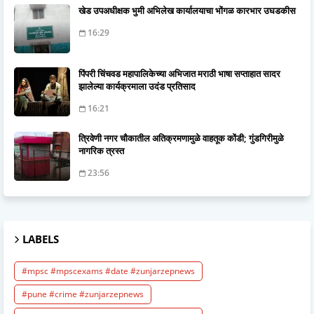
खेड उपअधीक्षक भुमी अभिलेख कार्यालयाचा भोंगळ कारभार उघडकीस
16:29
पिंपरी चिंचवड महापालिकेच्या अभिजात मराठी भाषा सप्ताहात सादर
झालेल्या कार्यक्रमाला उदंड प्रतिसाद
16:21
त्रिवेणी नगर चौकातील अतिक्रमणामुळे वाहतूक कोंडी; गुंडगिरीमुळे
नागरिक त्रस्त
23:56
LABELS
#mpsc #mpscexams #date #zunjarzepnews
#pune #crime #zunjarzepnews