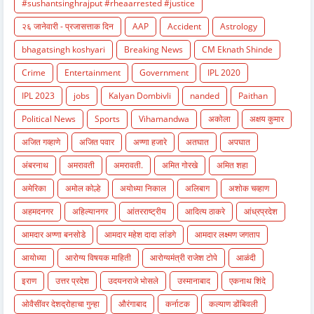
#sushantsinghrajput #rheaarrested #justice
२६ जानेवारी - प्रजासत्ताक दिन
AAP
Accident
Astrology
bhagatsingh koshyari
Breaking News
CM Eknath Shinde
Crime
Entertainment
Government
IPL 2020
IPL 2023
jobs
Kalyan Dombivli
nanded
Paithan
Political News
Sports
Vihamandwa
अकोला
अक्षय कुमार
अजित गव्हाणे
अजित पवार
अण्णा हजारे
अतघात
अपघात
अंबरनाथ
अमरावती
अमरावती.
अमित गोरखे
अमित शहा
अमेरिका
अमोल कोल्हे
अयोध्या निकाल
अलिबाग
अशोक चव्हाण
अहमदनगर
अहिल्यानगर
आंतरराष्ट्रीय
आदित्य ठाकरे
आंध्रप्रदेश
आमदार अण्णा बनसोडे
आमदार महेश दादा लांडगे
आमदार लक्ष्मण जगताप
आयोध्या
आरोग्य विषयक माहिती
आरोग्यमंत्री राजेश टोपे
आळंदी
इराण
उत्तर प्रदेश
उदयनराजे भोसले
उस्मानाबाद
एकनाथ शिंदे
ओवैसींवर देशद्रोहाचा गुन्हा
औरंगाबाद
कर्नाटक
कल्याण डोंबिवली