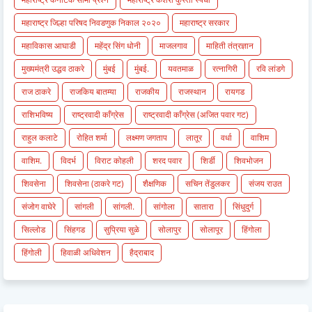
महाराष्ट्र जिल्हा परिषद निवडणुक निकाल २०२०
महाराष्ट्र सरकार
महाविकास आघाडी
महेंद्र सिंग धोनी
माजलगाव
माहिती तंत्रज्ञान
मुख्यमंत्री उद्धव ठाकरे
मुंबई
मुंबई.
यवतमाळ
रत्नागिरी
रवि लांडगे
राज ठाकरे
राजकिय बातम्या
राजकीय
राजस्थान
रायगड
राशिभविष्य
राष्ट्रवादी काँग्रेस
राष्ट्रवादी काँग्रेस (अजित पवार गट)
राहुल कलाटे
रोहित शर्मा
लक्ष्मण जगताप
लातूर
वर्धा
वाशिम
वाशिम.
विदर्भ
विराट कोहली
शरद पवार
शिर्डी
शिवभोजन
शिवसेना
शिवसेना (ठाकरे गट)
शैक्षणिक
सचिन तेंडुलकर
संजय राउत
संजोग वाघेरे
सांगली
सांगली.
सांगोला
सातारा
सिंधुदुर्ग
सिल्लोड
सिंहगड
सुप्रिया सुळे
सोलापुर
सोलापूर
हिंगोला
हिंगोली
हिवाळी अधिवेशन
हैद्राबाद