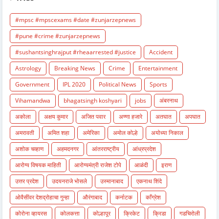
#mpsc #mpscexams #date #zunjarzepnews
#pune #crime #zunjarzepnews
#sushantsinghrajput #rheaarrested #justice
Accident
Astrology
Breaking News
Crime
Entertainment
Government
IPL 2020
Political News
Sports
Vihamandwa
bhagatsingh koshyari
jobs
अंबरनाथ
अकोला
अक्षय कुमार
अजित पवार
अण्णा हजारे
अतघात
अपघात
अमरावती
अमित शहा
अमेरिका
अमोल कोल्हे
अयोध्या निकाल
अशोक चव्हाण
अहमदनगर
आंतरराष्ट्रीय
आंध्रप्रदेश
आरोग्य विषयक माहिती
आरोग्यमंत्री राजेश टोपे
आळंदी
इराण
उत्तर प्रदेश
उदयनराजे भोसले
उस्मानाबाद
एकनाथ शिंदे
ओवैसींवर देशद्रोहाचा गुन्हा
औरंगाबाद
कर्नाटक
काँग्रेश
कोरोना व्हायरस
कोलकत्ता
कोल्हापूर
क्रिकेट
क्रिडा
गडचिरोली