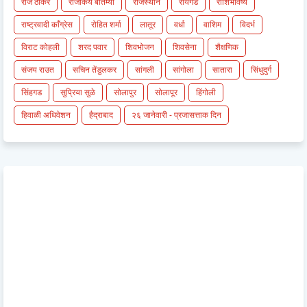
राज ठाकरे
राजकिय बातम्या
राजस्थान
रायगड
राशिभविष्य
राष्ट्रवादी काँग्रेस
रोहित शर्मा
लातूर
वर्धा
वाशिम
विदर्भ
विराट कोहली
शरद पवार
शिवभोजन
शिवसेना
शैक्षणिक
संजय राउत
सचिन तेंडुलकर
सांगली
सांगोला
सातारा
सिंधुदुर्ग
सिंहगड
सुप्रिया सुळे
सोलापुर
सोलापूर
हिंगोली
हिवाळी अधिवेशन
हैद्राबाद
२६ जानेवारी - प्रजासत्ताक दिन