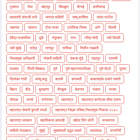
गुजरात
गोवा
चंद्रपूर
चिपळूण
चैन्नई
छत्तीसगढ
छत्रपती संभाजी राजे
जनरल माहिती
जम्मू काश्मिर
जयंत पाटील
जळगाव
जालना
टोल नाका
ट्राफिक नियम
ठाणे
दिल्ली
देवेंद्र फडणविस
धुळे
नंदुरबार
नगर
नरेंद्र मोदी
नवी दिल्ली
नवी मुंबई
नांदेड
नागपूर
नाशिक
नितीन गडकरी
निवडणुक अधिकारी
नोकरी माहिती
पंकजा मुंडे
पंढरपूर
परभणी
पालघर
पिंपरी चिंचवड
पुणे
पुणे महानगरपालिका
पुणे मेट्रो
पुरंदर
प्रियंका गांधी
बच्चू कडू
बातमी
बारामती
बाळासाहेब ठाकरे जयंती
बिहार
बीड
बुलढाणा
बेंगळुरू
बेळगाव
भंडारा
भाजप
भोपाळ
मनसे
मनोरंजन
महाराष्ट्र
महाराष्ट्र कर्नाटक सीमा प्रश्न
महाराष्ट्र केशरी कुस्ती स्पर्धा
महाराष्ट्र जिल्हा परिषद निवडणुक निकाल २०२०
महाराष्ट्र सरकार
महाविकास आघाडी
महेंद्र सिंग धोनी
माजलगाव
माहिती तंत्रज्ञान
मुंबई
मुख्यमंत्री उद्धव ठाकरे
यवतमाळ
रत्नागिरी