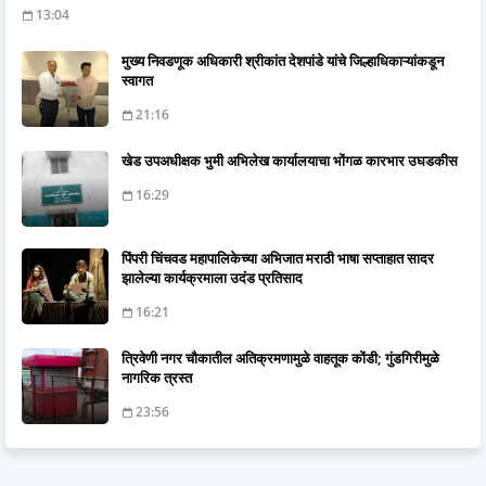
13:04
मुख्य निवडणूक अधिकारी श्रीकांत देशपांडे यांचे जिल्हाधिकाऱ्यांकडून
स्वागत
21:16
खेड उपअधीक्षक भुमी अभिलेख कार्यालयाचा भोंगळ कारभार उघडकीस
16:29
पिंपरी चिंचवड महापालिकेच्या अभिजात मराठी भाषा सप्ताहात सादर
झालेल्या कार्यक्रमाला उदंड प्रतिसाद
16:21
त्रिवेणी नगर चौकातील अतिक्रमणामुळे वाहतूक कोंडी; गुंडगिरीमुळे
नागरिक त्रस्त
23:56