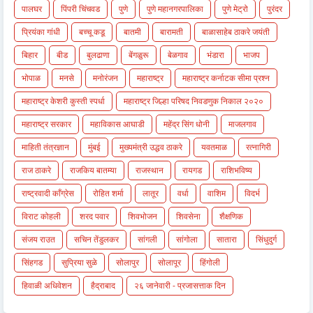
पालघर
पिंपरी चिंचवड
पुणे
पुणे महानगरपालिका
पुणे मेट्रो
पुरंदर
प्रियंका गांधी
बच्चू कडू
बातमी
बारामती
बाळासाहेब ठाकरे जयंती
बिहार
बीड
बुलढाणा
बेंगळुरू
बेळगाव
भंडारा
भाजप
भोपाळ
मनसे
मनोरंजन
महाराष्ट्र
महाराष्ट्र कर्नाटक सीमा प्रश्न
महाराष्ट्र केशरी कुस्ती स्पर्धा
महाराष्ट्र जिल्हा परिषद निवडणुक निकाल २०२०
महाराष्ट्र सरकार
महाविकास आघाडी
महेंद्र सिंग धोनी
माजलगाव
माहिती तंत्रज्ञान
मुंबई
मुख्यमंत्री उद्धव ठाकरे
यवतमाळ
रत्नागिरी
राज ठाकरे
राजकिय बातम्या
राजस्थान
रायगड
राशिभविष्य
राष्ट्रवादी काँग्रेस
रोहित शर्मा
लातूर
वर्धा
वाशिम
विदर्भ
विराट कोहली
शरद पवार
शिवभोजन
शिवसेना
शैक्षणिक
संजय राउत
सचिन तेंडुलकर
सांगली
सांगोला
सातारा
सिंधुदुर्ग
सिंहगड
सुप्रिया सुळे
सोलापुर
सोलापूर
हिंगोली
हिवाळी अधिवेशन
हैद्राबाद
२६ जानेवारी - प्रजासत्ताक दिन