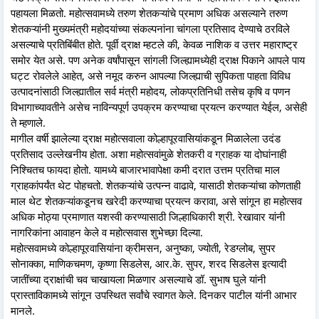
पहायला मिळतो. महोत्सवामध्ये तरुण शेतकऱ्यांचे प्रमाण अधिक असल्याने तरुण
शेतकऱ्यांनी मुख्यमंत्री महोदयांच्या संकल्पनांना चांगला प्रतिसाद देण्याचे ठरविले
असल्याचे प्रतिबिंबीत होते. पूर्वी द्राक्ष म्हटले की, केवळ नाशिक व उत्तर महाराष्ट्र
समोर येत असे. पण अनेक वर्षांपासून सांगली जिल्ह्यामध्येही द्राक्ष पिकाने आपले पाय
घट्ट रोवलेले आहेत, असे नमूद करुन आपल्या जिल्ह्याची सुपिकता पाहता विविध
उत्पादनांसाठी जिल्ह्यातील सर्व मंत्री महोदय, लोकप्रतिनिधी तसेच कृषि व पणन
विभागाच्यावतीने असेच नाविन्यपूर्ण उपक्रम करण्याचा प्रयत्न करण्यात येईल, असेही
ते म्हणाले.
मागील वर्षी झालेल्या द्राक्ष महोत्सवाला कोल्हापूरवासियांकडून मिळालेला उदंड
प्रतिसाद उल्लेखनीय होता. अशा महोत्सवांमुळे शेतकरी व ग्राहक या दोघांनाही
निश्चितच फायदा होतो. यामध्ये बाजारभावापेक्षा कमी दरात उत्तम प्रतिचा माल
ग्राहकांपर्यंत थेट पोहचतो. शेतकऱ्यांचे उत्पन्न वाढावे, यासाठी शेतकऱ्यांचा कोणताही
माल थेट शेतकऱ्यांकडूनच खरेदी करण्याचा प्रयत्न करावा, असे सांगून हा महोत्सव
अधिक मोठ्या प्रमाणात यशस्वी करण्यासाठी जिल्हाधिकारी श्री. रेखावार यांनी
नागरिकांना आवाहन केले व महोत्सवास शुभेच्छा दिल्या.
महोत्सवामध्ये कोल्हापूरवासियांना क्रीमसन, अनुष्का, ज्योती, रेडग्लोब, सुपर
सोनाक्का, माणिकचमण, कृष्णा सिडलेस, आर.के. सुपर, शरद सिडलेस इत्यादी
जातींच्या द्राक्षांची चव चाखायला मिळणार असल्याचे डॉ. सुभाष घुले यांनी
प्रास्ताविकामध्ये सांगून उपस्थित सर्वांचे स्वागत केले. दिनकर पाटील यांनी आभार
मानले.