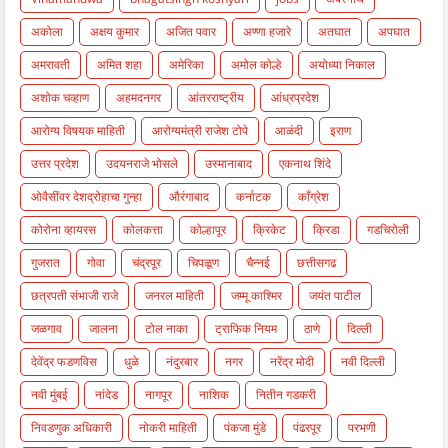
अकोला
अक्षय कुमार
अजित पवार
अण्णा हजारे
अतघात
अपघात
अमरावती
अमित शहा
अमेरिका
अमोल कोल्हे
अयोध्या निकाल
अशोक चव्हाण
अहमदनगर
आंतरराष्ट्रीय
आंध्रप्रदेश
आरोग्य विषयक माहिती
आरोग्यमंत्री राजेश टोपे
आळंदी
इराण
उत्तर प्रदेश
उदयनराजे भोसले
उस्मानाबाद
एकनाथ शिंदे
ओवैसींवर देशद्रोहाचा गुन्हा
औरंगाबाद
कर्नाटक
काँग्रेश
कोरोना व्हायरस
कोलकत्ता
कोल्हापूर
क्रिकेट
क्रिडा
गडचिरोली
गुजरात
गोवा
चंद्रपूर
चिपळूण
चैन्नई
छत्तीसगढ
छत्रपती संभाजी राजे
जनरल माहिती
जम्मू काश्मिर
जयंत पाटील
जळगाव
जालना
टोल नाका
ट्राफिक नियम
ठाणे
दिल्ली
देवेंद्र फडणविस
धुळे
नंदुरबार
नगर
नरेंद्र मोदी
नवी दिल्ली
नवी मुंबई
नांदेड
नागपूर
नाशिक
नितीन गडकरी
निवडणुक अधिकारी
नोकरी माहिती
पंकजा मुंडे
पंढरपूर
परभणी