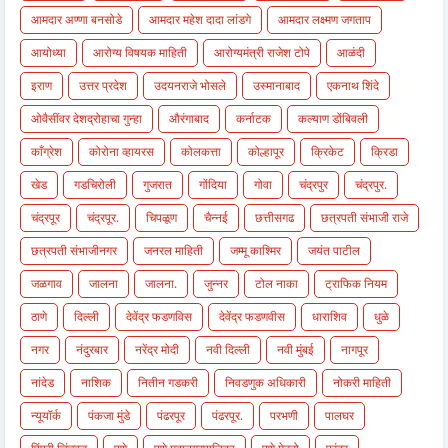
आमदार अण्णा बनसोडे
आमदार महेश दादा लांडगे
आमदार लक्ष्मण जगताप
आयोध्या
आरोग्य विषयक माहिती
आरोग्यमंत्री राजेश टोपे
आळंदी
इराण
उत्तर प्रदेश
उदयनराजे भोसले
उस्मानाबाद
एकनाथ शिंदे
ओवैसींवर देशद्रोहाचा गुन्हा
औरंगाबाद
कर्नाटक
कल्याण डोंबिवली
काँग्रेश
कोरोना व्हायरस
कोलकत्ता
कोल्हापूर
क्रिकेट
क्रिडा
खेड
गडचिरोली
गुजरात
गोंदिया
गोवा
चंद्रपुर
चंद्रपुर.
चंद्रपूर
चंद्रपूर.
चिपळूण
चैन्नई
छत्तीसगढ
छत्रपती संभाजी राजे
छत्रपती संभाजीनगर
जनरल माहिती
जम्मू काश्मिर
जयंत पाटील
जळगाव
जालना
जालना.
जुन्नर
टोल नाका
ट्राफिक नियम
ठाणे
दिल्ली
देवेंद्र फडणविस
देवेंद्र फडणवीस
धाराशिव
धुळे
नगर
नंदुरबार
नरेंद्र मोदी
नवी दिल्ली
नवी मुंबई
नागपूर
नांदेड
नाशिक
नितीन गडकरी
निवडणुक अधिकारी
नोकरी माहिती
न्यूयॉर्क
पंकजा मुंडे
पंढरपूर
पंढरपूर.
परभणी
पालघर