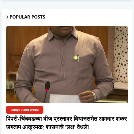
POPULAR POSTS
आमदार लक्ष्मण जगताप
पिंपरी-चिंचवडच्या वीज प्रश्नावर विधानसभेत आमदार शंकर
जगताप आक्रमक; शासनाचे 'लक्ष' वेधले!