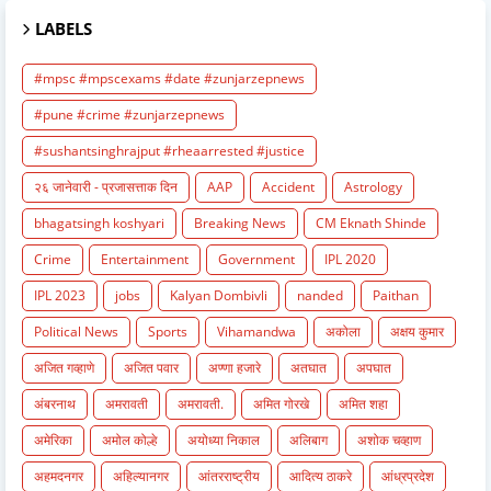
LABELS
#mpsc #mpscexams #date #zunjarzepnews
#pune #crime #zunjarzepnews
#sushantsinghrajput #rheaarrested #justice
२६ जानेवारी - प्रजासत्ताक दिन
AAP
Accident
Astrology
bhagatsingh koshyari
Breaking News
CM Eknath Shinde
Crime
Entertainment
Government
IPL 2020
IPL 2023
jobs
Kalyan Dombivli
nanded
Paithan
Political News
Sports
Vihamandwa
अकोला
अक्षय कुमार
अजित गव्हाणे
अजित पवार
अण्णा हजारे
अतघात
अपघात
अंबरनाथ
अमरावती
अमरावती.
अमित गोरखे
अमित शहा
अमेरिका
अमोल कोल्हे
अयोध्या निकाल
अलिबाग
अशोक चव्हाण
अहमदनगर
अहिल्यानगर
आंतरराष्ट्रीय
आदित्य ठाकरे
आंध्रप्रदेश