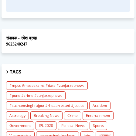
संपादक - रमेश ब्रम्हा
9623240247
TAGS
#mpsc #mpscexams #date #zunjarzepnews
#pune #crime #zunjarzepnews
#sushantsinghrajput #rheaarrested #justice
Accident
Astrology
Breaking News
Crime
Entertainment
Government
IPL 2020
Political News
Sports
Vihamandwa
bhagatsingh koshyari
jobs
अंबरनाथ