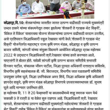
कोल्हापूर,दि.10:
शेतकऱ्यांच्या जास्तीत जास्त उत्पन्न वाढीसाठी राज्याचे मुख्यमंत्री
उध्दव ठाकरे यांच्या संकल्पनेतून तयार झालेल्या 'शेतकरी ते ग्राहक थेट विक्री',
'विकेल ते पिकेल' यासारख्या योजना शेतकऱ्यांच्या उत्पन्न वाढीसाठी वरदान ठरतील,
असे प्रतिपादन जिल्हाधिकारी राहूल रेखावार यांनी केले.'शेतकरी ते ग्राहक थेट
विक्री' योजनेंतर्गत महाराष्ट्र राज्य कृषि पणन मंडळ, कोल्हापूर व कृषि उत्पन्न
बाजार समिती, सांगली यांच्या संयुक्त विद्यमाने आयोजित कोल्हापूर द्राक्ष महोत्सव
2022 चे उद्घाटन जिल्हाधिकारी श्री.रेखावार यांच्या हस्ते करण्यात आले,
याप्रसंगी ते बोलत होते. यावेळी सांगली कृषि उत्पन्न बाजार समितीचे सभापती
दिनकर पाटील, संचालक जीवन पाटील, जिल्हा पुरवठा अधिकारी दत्तात्रय कवितके,
विभागीय कृषि सहसंचालक बी. जी. बिराजदार, विभागीय जात पडताळणी समितीचे
उपायुक्त उमेश घुले, जिल्हा उपनिबंधक अमर शिंदे, जिल्हा अधिक्षक कृषि अधिकारी
ज्ञानदेव वाकुरे, कृषि पणन मंडळ कोल्हापूर विभागाचे उपसरव्यवस्थापक डॉ. सुभाष
घुले आदि मान्यवर उपस्थित होते.
हा महोत्सव दि. 11 ते 20 फेब्रुवारी या कालावधीमध्ये शाहू स्मारक भवन येथे
सकाळी 9 ते रात्री 8 या वेळेत सुरु राहणार आहे. जिल्हाधिकारी श्री. रेखावार
म्हणाले, शेतकऱ्यांच्या उत्पन्न वाढीसाठी मुख्यमंत्री महोदयांच्या 'शेतकरी ते ग्राहक
थेट विक्री' तसेच 'विकेल ते पिकेल' या संकल्पनांचा या महोत्सवामध्ये संगम झालेला