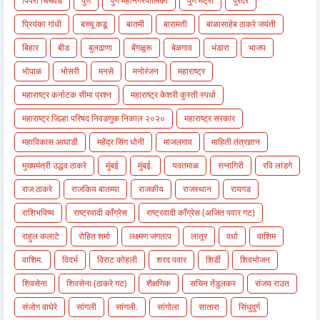
पिंपरी चिंचवड
पुणे
पुणे महानगरपालिका
पुणे मेट्रो
पुरंदर
प्रियंका गांधी
बच्चू कडू
बातमी
बारामती
बाळासाहेब ठाकरे जयंती
बिहार
बीड
बुलढाणा
बेंगळुरू
बेळगाव
भंडारा
भाजप
भोपाळ
भोसरी
मनसे
मनोरंजन
महाराष्ट्र
महाराष्ट्र कर्नाटक सीमा प्रश्न
महाराष्ट्र केशरी कुस्ती स्पर्धा
महाराष्ट्र जिल्हा परिषद निवडणुक निकाल २०२०
महाराष्ट्र सरकार
महाविकास आघाडी
महेंद्र सिंग धोनी
माजलगाव
माहिती तंत्रज्ञान
मुख्यमंत्री उद्धव ठाकरे
मुंबई
मुंबई.
यवतमाळ
रत्नागिरी
रवि लांडगे
राज ठाकरे
राजकिय बातम्या
राजकीय
राजस्थान
रायगड
राशिभविष्य
राष्ट्रवादी काँग्रेस
राष्ट्रवादी काँग्रेस (अजित पवार गट)
राहुल कलाटे
रोहित शर्मा
लक्ष्मण जगताप
लातूर
वर्धा
वाशिम
वाशिम.
विदर्भ
विराट कोहली
शरद पवार
शिर्डी
शिवभोजन
शिवसेना
शिवसेना (ठाकरे गट)
शैक्षणिक
सचिन तेंडुलकर
संजय राउत
संजोग वाघेरे
सांगली
सांगली.
सांगोला
सातारा
सिंधुदुर्ग