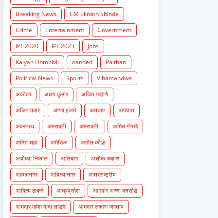
Breaking News
CM Eknath Shinde
Crime
Entertainment
Government
IPL 2020
IPL 2023
jobs
Kalyan Dombivli
nanded
Paithan
Political News
Sports
Vihamandwa
अकोला
अक्षय कुमार
अजित गव्हाणे
अजित पवार
अण्णा हजारे
अतघात
अपघात
अंबरनाथ
अमरावती
अमरावती.
अमित गोरखे
अमित शहा
अमेरिका
अमोल कोल्हे
अयोध्या निकाल
अलिबाग
अशोक चव्हाण
अहमदनगर
अहिल्यानगर
आंतरराष्ट्रीय
आदित्य ठाकरे
आंध्रप्रदेश
आमदार अण्णा बनसोडे
आमदार महेश दादा लांडगे
आमदार लक्ष्मण जगताप