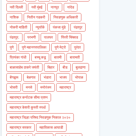
नवी दिल्ली
नवी मुंबई
नागपूर
नांदेड
नाशिक
नितीन गडकरी
निवडणुक अधिकारी
नोकरी माहिती
न्यूयॉर्क
पंकजा मुंडे
पंढरपूर
पंढरपूर.
परभणी
पालघर
पिंपरी चिंचवड
पुणे
पुणे महानगरपालिका
पुणे मेट्रो
पुरंदर
प्रियंका गांधी
बच्चू कडू
बातमी
बारामती
बाळासाहेब ठाकरे जयंती
बिहार
बीड
बुलढाणा
बेंगळुरू
बेळगाव
भंडारा
भाजप
भोपाळ
भोसरी
मनसे
मनोरंजन
महाराष्ट्र
महाराष्ट्र कर्नाटक सीमा प्रश्न
महाराष्ट्र केशरी कुस्ती स्पर्धा
महाराष्ट्र जिल्हा परिषद निवडणुक निकाल २०२०
महाराष्ट्र सरकार
महाविकास आघाडी