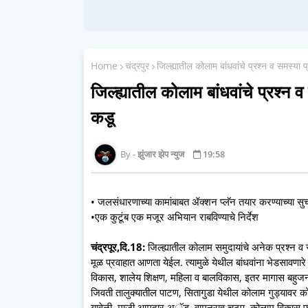
Home
चंद्रपुर
जिल्ह्यातील कोलाम बांधवांचे प्रश्न व समस्या प्
जिल्ह्यातील कोलाम बांधवांचे प्रश्न व 
कडू
झुंजार झेप न्युज
19:58
• जलसंधारणाच्या कामांबाबत ॲक्शन प्लॅन तयार करण्याच्या सु
•एक कुटूंब एक मजूर अभियान राबविण्याचे निर्देश
चंद्रपूर,दि.18:
जिल्ह्यातील कोलाम समुदायांचे अनेक प्रश्न व 
मूळ प्रवाहात आणता येईल. त्यामुळे येथील बांधवांना भेडसावणारे
विकास, शालेय शिक्षण, महिला व बालविकास, इतर मागास बहुजन क
जिवती तालुक्यातील पाटण, सितागुडा येथील कोलाम गुड्यावर कोला
यावेळी, माजी आमदार अॅड. वामनराव चटप, कोलाम विकास फाउं