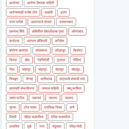
आयोध्या
आरोग्य विषयक माहिती
आरोग्यमंत्री राजेश टोपे
आळंदी
इराण
उत्तर प्रदेश
उदयनराजे भोसले
उस्मानाबाद
एकनाथ शिंदे
ओवैसींवर देशद्रोहाचा गुन्हा
औरंगाबाद
कर्नाटक
कल्याण डोंबिवली
काँग्रेश
कोरोना व्हायरस
कोलकत्ता
कोल्हापूर
क्रिकेट
क्रिडा
खेड
गडचिरोली
गुजरात
गोंदिया
गोवा
चंद्रपुर
चंद्रपुर.
चंद्रपूर
चंद्रपूर.
चिपळूण
चैन्नई
छत्तीसगढ
छत्रपती संभाजी राजे
छत्रपती संभाजीनगर
जनरल माहिती
जम्मू काश्मिर
जयंत पाटील
जळगाव
जालना
जालना.
जुन्नर
टोल नाका
ट्राफिक नियम
ठाणे
दिल्ली
देवेंद्र फडणविस
देवेंद्र फडणवीस
धाराशिव
धुळे
नगर
नंदुरबार
नरेंद्र मोदी