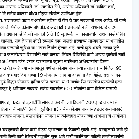
ा आरोग्य अधिकारी डॉ. स्वप्नील टेंभे, आरोग्य अधिकारी डॉ. कविता शर्मा,
रे तसेच कोलाम बांधव मोठ्या संख्येने उपस्थित होते.
 राशनकार्ड वाटप व आरोग्य सुविधा ही तीन ते चार महत्त्वाची कामे आहेत. ती कामे
ू म्हणाले, येथील कोलाम बांधवांकडे अद्यापही राशनकार्ड नाही, राशनकार्ड वाटप
धवांना राशनकार्ड मिळावे यासाठी 6 ते 16 जूनपर्यंतच्या कालावधीत राशनकार्ड मोहीम
टी द्याव्यात. पाच ते सहा कोटी रुपयांचे काम जलसंधारणाच्या माध्यमातून या भागातील
्या पाण्याची सुविधा या भागात निर्माण होणार आहे. पाणी कुठे थांबते, तलाव कुठे
लसंधारण विभागांनी सर्व्हे करावा. सिंचन विहिरीची कामे अद्याप झालेली नाही
बत अॅक्शन प्लॅन तयार करण्याच्या सूचना उपस्थित अधिकाऱ्यांना दिल्या.
्यात येत आहे. त्या माध्यमातून येथील कोलाम बांधवांच्या हाताला काम मिळेल. 90
ल व कामगार विभागाच्या 19 योजनांचा लाभ या बांधवांना देता येईल. तसा सांगड
ुडे मिळून रोजगार हमीचा प्लॅन करावा. या 9 गावांमधील घरातील प्रत्येकी एका
क मजूर हे अभियान राबवावे. तसेच गावातील 600 लोकांना काम मिळेल यासाठी
ागवड, फळझाडे इत्यादींची लागवड करावी. त्या ठिकाणी 200 झाडे लावण्याचे
ला याची माहिती ठेवावी. दुर्लक्षित वाडे तसेच कोलाम बांधवांसह इतर समाजासाठी
्रावणबाळ योजना, बालसंगोपन योजना या व्यक्तिगत योजनांच्या अभियानाचे आयोजन
सून घरकुलाची बोगस कामे मोठ्या प्रमाणात या ठिकाणी झाली आहे. घरकुलाची कामे ही
लाची किती कामे ठेकेदारी पद्धतीने सुरू आहे याची गावनिहाय माहिती तहसीलदारांनी