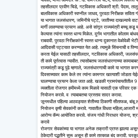
तहसीलदार प्रवीण चिडे, गटविकास अधिकारी श्री. पेंदाम, तालुक
बालविकास अधिकारी स्वप्नील जाधव, पुरवठा निरीक्षक सविता गंभी
या भागात जलसंधारण, जमिनीचे पट्टे, जातीच्या दाखल्याचे वाटप,
मार्गी लावण्याचा प्रयत्न आहे. असे सांगून राज्यमंत्री बच्चू कड
केल्यास त्यांना स्वस्त धान्य मिळेल. दुर्गम भागातील कोलाम बां
राबवावी. पुरवठा निरीक्षकांनी स्वस्त धान्य दुकानात वेळोवेळी भे
आदिवासी पट्टयात करण्यात येत आहे. त्यामुळे सिंचनाची व पिण्याच
करता येईल यासाठी तहसीलदार, गटविकास अधिकारी, जलसंपदा व ज
ती कामे पूर्णत्वास न्यावीत. त्यासोबतच जलसंधारणाच्या कामाबा
राज्यमंत्री कडू पुढे म्हणाले, जलसंधारणाची कामे या भागात करण
दिवसाच्यावर काम केले तर त्यांना कामगार खात्याशी जोडता येई
घालण्याचा प्रयत्न केला जात आहे. खडकी ग्रामपंचायतीतील 9 ग
व्यक्तीला रोजगार हमीमध्ये काम मिळावे यासाठी एक परिवार ए
नियोजन करावे. व त्याबाबतचा प्रस्ताव सादर करावा.
जूनमधील पहिल्या आठवड्यात शेतीच्या ठिकाणी सीताफळ, बांबू ल
नियोजन कृषी सेवकांनी करावे. गावातील विधवा महिला,आजारी महि
आरोग्य कॅम्प आयोजित करावे. संजय गांधी निराधार योजना, श
करावे
रोजगार सेवकांच्या या भागात अनेक तक्रारी प्राप्त झाल्या अ
ठेकेदारी पद्धतीने सुरू असून ही कामे तात्काळ बंद करावी. घरकु