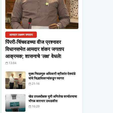
आमदार लक्ष्मण जगताप
पिंपरी-चिंचवडच्या वीज प्रश्नावर
विधानसभेत आमदार शंकर जगताप
आक्रमक; शासनाचे 'लक्ष' वेधले!
13:04
मुख्य निवडणूक अधिकारी श्रीकांत देशपांडे
यांचे जिल्हाधिकाऱ्यांकडून स्वागत
21:16
खेड उपअधीक्षक भुमी अभिलेख कार्यालयाचा
भोंगळ कारभार उघडकीस
16:29