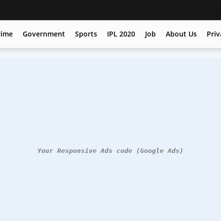
rime
Government
Sports
IPL 2020
Job
About Us
Priv
Your Responsive Ads code (Google Ads)