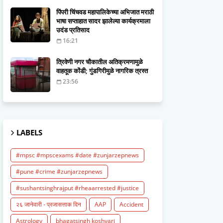
पिंपरी चिंचवड महापालिकेच्या अभिजात मराठी
भाषा सप्ताहात सादर झालेल्या कार्यक्रमाला
उदंड प्रतिसाद
16:21
त्रिवेणी नगर चौकातील अतिक्रमणामुळे
वाहतूक कोंडी; गुंडगिरीमुळे नागरिक त्रस्त
23:56
LABELS
#mpsc #mpscexams #date #zunjarzepnews
#pune #crime #zunjarzepnews
#sushantsinghrajput #rheaarrested #justice
२६ जानेवारी - प्रजासत्ताक दिन
AAP
Accident
Astrology
bhagatsingh koshyari