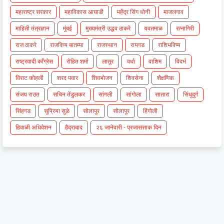
महाराष्ट्र सरकार
महाविकास आघाडी
महेंद्र सिंग धोनी
माजलगाव
माहिती तंत्रज्ञान
मुंबई
मुख्यमंत्री उद्धव ठाकरे
यवतमाळ
रत्नागिरी
राज ठाकरे
राजकिय बातम्या
राजस्थान
रायगड
राशिभविष्य
राष्ट्रवादी काँग्रेस
रोहित शर्मा
लातूर
वर्धा
वाशिम
विदर्भ
विराट कोहली
शरद पवार
शिवभोजन
शिवसेना
शैक्षणिक
संजय राउत
सचिन तेंडुलकर
सांगली
सांगोला
सातारा
सिंधुदुर्ग
सिंहगड
सुप्रिया सुळे
सोलापुर
सोलापूर
हिंगोली
हिवाळी अधिवेशन
हैद्राबाद
२६ जानेवारी - प्रजासत्ताक दिन