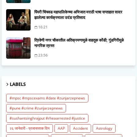
पिंपरी चिंचवड महापालिकेच्या अभिजात मराठी भाषा सप्ताहात सादर
झालेल्या कार्यक्रमाला उदंड प्रतिसाद
16:21
त्रिवेणी नगर चौकातील अतिक्रमणामुळे वाहतूक कोंडी; गुंडगिरीमुळे
नागरिक त्रस्त
23:56
LABELS
#mpsc #mpscexams #date #zunjarzepnews
#pune #crime #zunjarzepnews
#sushantsinghrajput #rheaarrested #justice
२६ जानेवारी - प्रजासत्ताक दिन
AAP
Accident
Astrology