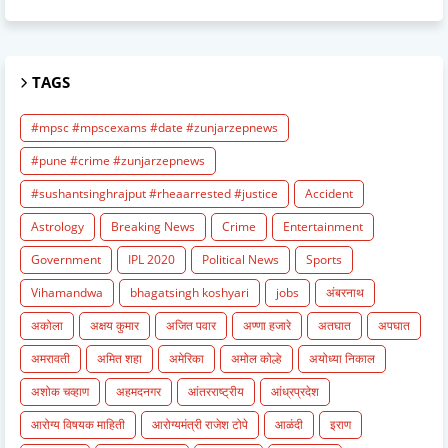
TAGS
#mpsc #mpscexams #date #zunjarzepnews
#pune #crime #zunjarzepnews
#sushantsinghrajput #rheaarrested #justice
Accident
Astrology
Breaking News
Crime
Entertainment
Government
IPL 2020
Political News
Sports
Vihamandwa
bhagatsingh koshyari
jobs
अंबरनाथ
अकोला
अक्षय कुमार
अजित पवार
अण्णा हजारे
अतघात
अपघात
अमरावती
अमित शहा
अमेरिका
अमोल कोल्हे
अयोध्या निकाल
अशोक चव्हाण
अहमदनगर
आंतरराष्ट्रीय
आंध्रप्रदेश
आरोग्य विषयक माहिती
आरोग्यमंत्री राजेश टोपे
आळंदी
इराण