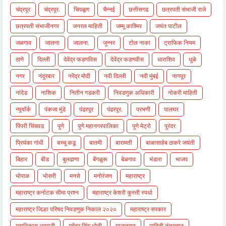
चंद्रपूर
चंद्रपूर.
चिपळूण
चैन्नई
छत्तीसगढ
छत्रपती संभाजी राजे
छत्रपती संभाजीनगर
जनरल माहिती
जम्मू काश्मिर
जयंत पाटील
जळगाव
जालना
जालना.
जुन्नर
टोल नाका
ट्राफिक नियम
ठाणे
दिल्ली
देवेंद्र फडणविस
देवेंद्र फडणवीस
धाराशिव
धुळे
नगर
नंदुरबार
नरेंद्र मोदी
नवी दिल्ली
नवी मुंबई
नागपूर
नांदेड
नाशिक
नितीन गडकरी
निवडणुक अधिकारी
नोकरी माहिती
न्यूयॉर्क
पंकजा मुंडे
पंढरपूर
पंढरपूर.
परभणी
पालघर
पिंपरी चिंचवड
पुणे
पुणे महानगरपालिका
पुणे मेट्रो
पुरंदर
प्रियंका गांधी
बच्चू कडू
बातमी
बारामती
बाळासाहेब ठाकरे जयंती
बिहार
बीड
बुलढाणा
बेंगळुरू
बेळगाव
भंडारा
भाजप
भोपाळ
भोसरी
मनसे
मनोरंजन
महाराष्ट्र
महाराष्ट्र कर्नाटक सीमा प्रश्न
महाराष्ट्र केशरी कुस्ती स्पर्धा
महाराष्ट्र जिल्हा परिषद निवडणुक निकाल २०२०
महाराष्ट्र सरकार
महाविकास आघाडी
महेंद्र सिंग धोनी
माजलगाव
माहिती तंत्रज्ञान