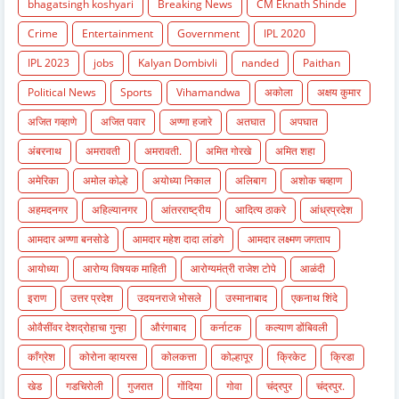
bhagatsingh koshyari
Breaking News
CM Eknath Shinde
Crime
Entertainment
Government
IPL 2020
IPL 2023
jobs
Kalyan Dombivli
nanded
Paithan
Political News
Sports
Vihamandwa
अकोला
अक्षय कुमार
अजित गव्हाणे
अजित पवार
अण्णा हजारे
अतघात
अपघात
अंबरनाथ
अमरावती
अमरावती.
अमित गोरखे
अमित शहा
अमेरिका
अमोल कोल्हे
अयोध्या निकाल
अलिबाग
अशोक चव्हाण
अहमदनगर
अहिल्यानगर
आंतरराष्ट्रीय
आदित्य ठाकरे
आंध्रप्रदेश
आमदार अण्णा बनसोडे
आमदार महेश दादा लांडगे
आमदार लक्ष्मण जगताप
आयोध्या
आरोग्य विषयक माहिती
आरोग्यमंत्री राजेश टोपे
आळंदी
इराण
उत्तर प्रदेश
उदयनराजे भोसले
उस्मानाबाद
एकनाथ शिंदे
ओवैसींवर देशद्रोहाचा गुन्हा
औरंगाबाद
कर्नाटक
कल्याण डोंबिवली
काँग्रेश
कोरोना व्हायरस
कोलकत्ता
कोल्हापूर
क्रिकेट
क्रिडा
खेड
गडचिरोली
गुजरात
गोंदिया
गोवा
चंद्रपुर
चंद्रपुर.