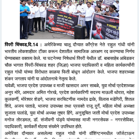
पिंपरी चिंचवड,दि.14 :
अमेरिकेच्या चालू दौऱ्यात काँग्रेस नेते राहुल गांधी यांनी
भारतीय लोकशाहीवर टीका करून देशातील सामाजिक आरक्षण रद्द करण्याचा निर्णय
घेण्याबाबत वक्तव्य केले. या घटनेच्या निषेधार्थ पिंपरी येथील डॉ. बाबासाहेब आंबेडकर
चौक भागात पिंपरी-चिंचवड शहर (जिल्हा) भाजपा पदाधिकारी व महिला कार्यकर्त्यांनी
राहुल गांधी यांच्या विरोधात काळया फिती बांधून आंदोलन केले. भाजपा शहराध्यक्ष
शंकर जगताप यांनी या आंदोलनाचे नेतृत्व केले.
यावेळी, भाजपा प्रदेश उपाध्यक्ष व माजी खासदार अमर साबळे, युवा मोर्चा प्रदेशाध्यक्ष
अनुप मोरे, आमदार अमित गोरखे, प्रदेश कार्यकारिणी सदस्य माऊली थोरात, महेश
कुलकर्णी, मोरेश्वर शेडगे, भाजपा सरचिटणीस नामदेव ढाके, विलास मडेगिरी, शितल
शिंदे, अजय पाताडे, भाजपा उपाध्यक्ष तथा प्रवक्ते राजू दुर्गे, महिला मोर्चा अध्यक्षा
सुजाता पालांडे, युवा मोर्चा अध्यक्ष तुषार हिंगे, अनुसूचित जाती मोर्चा प्रदेश उपाध्यक्ष
मनोज तोरडमल, डॉ. संजीवनी पांड्ये यांच्यासह माजी नगरसेवक – नगरसेविका,
पदाधिकारी, कार्यकर्ते मोठया संख्येने उपस्थित होते.
अमेरिका दौऱ्यावर असलेल्या राहुल गांधी यांनी वॉशिंग्टनमधील जॉर्जटाऊन