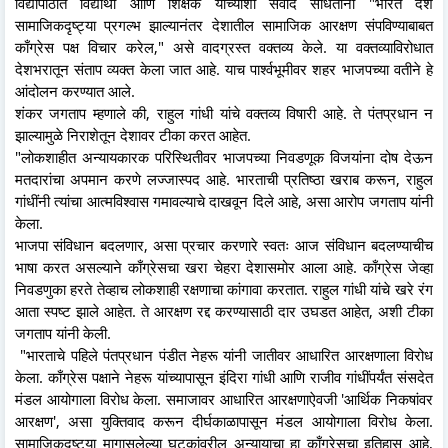
विद्यापीठात विद्यार्थी आणि शिक्षक यांच्याशी संवाद साधताना "भारत देश
सामाजिकदृष्ट्या प्रगल्भ झाल्यानंतर देशातील सामाजिक आरक्षण संपविण्याबाबत
काँग्रेस पक्ष विचार करेल," असे वादग्रस्त वक्तव्य केले. या वक्तव्याविरोधात
देशभरातून संताप व्यक्त केला जात आहे. याच पार्श्वभूमीवर शहर भाजपच्या वतीने हे
आंदोलन करण्यात आले.
शंकर जगताप म्हणाले की, राहुल गांधी यांचे वक्तव्य विषारी आहे. ते पंतप्रधान न
झाल्यामुळे निराशेतून देशावर टीका करत आहेत.
"लोकशाहीत अन्यायकारक परिस्थितीवर भाजपच्या निवडणूक विजयांना दोष देऊन
मतदारांचा अपमान करणे लज्जास्पद आहे. भारताची प्रतिष्ठा खराब करून, राहुल
गांधींनी त्यांचा आत्मविश्वास गमावल्याचे दाखवून दिले आहे, असा आरोप जगताप यांनी
केला.
भाजपा संविधान बदलणार, असा प्रचार करणारे स्वतः आज संविधान बदलण्याचीच
भाषा करत असल्याने काँग्रेसचा खरा चेहरा देशासमोर आला आहे. काँग्रेस जेव्हा
निवडणुका हरते तेव्हाच लोकशाही रक्षणाचा कांगावा करतात. राहुल गांधी यांचे खरे रंग
आता स्पष्ट झाले आहेत. ते आरक्षण रद्द करण्यासाठी दार उघडत आहेत, अशी टीका
जगताप यांनी केली.
"भारताचे पहिले पंतप्रधान पंडीत नेहरू यांनी जातीवर आधारित आरक्षणाला विरोध
केला. काँग्रेस पक्षाने नेहरू यांच्यापासून इंदिरा गांधी आणि राजीव गांधींपर्यंत संसदेत
मंडल आयोगाला विरोध केला. समाजावर आधारित आरक्षणाऐवजी 'आर्थिक निकषांवर
आरक्षण', असा युक्तिवाद करून दीर्घकाळापासून मंडल आयोगाला विरोध केला.
सामाजिकदृष्ट्या मागासलेल्या घटकांवरील अन्यायाचा हा काँग्रेसचा इतिहास आहे,