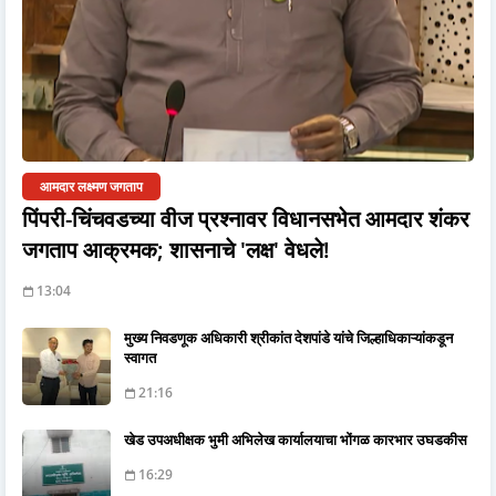
आमदार लक्ष्मण जगताप
पिंपरी-चिंचवडच्या वीज प्रश्नावर विधानसभेत आमदार शंकर
जगताप आक्रमक; शासनाचे 'लक्ष' वेधले!
13:04
मुख्य निवडणूक अधिकारी श्रीकांत देशपांडे यांचे जिल्हाधिकाऱ्यांकडून
स्वागत
21:16
खेड उपअधीक्षक भुमी अभिलेख कार्यालयाचा भोंगळ कारभार उघडकीस
16:29