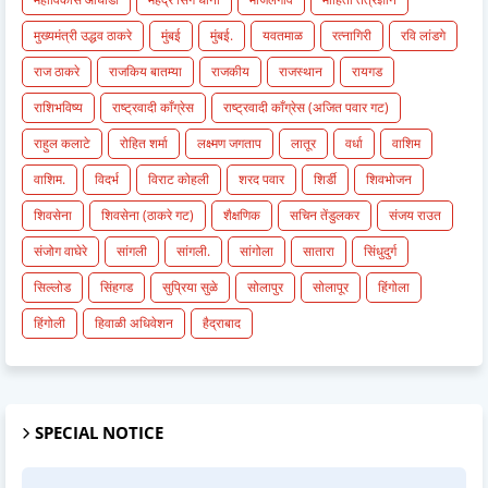
मुख्यमंत्री उद्धव ठाकरे
मुंबई
मुंबई.
यवतमाळ
रत्नागिरी
रवि लांडगे
राज ठाकरे
राजकिय बातम्या
राजकीय
राजस्थान
रायगड
राशिभविष्य
राष्ट्रवादी काँग्रेस
राष्ट्रवादी काँग्रेस (अजित पवार गट)
राहुल कलाटे
रोहित शर्मा
लक्ष्मण जगताप
लातूर
वर्धा
वाशिम
वाशिम.
विदर्भ
विराट कोहली
शरद पवार
शिर्डी
शिवभोजन
शिवसेना
शिवसेना (ठाकरे गट)
शैक्षणिक
सचिन तेंडुलकर
संजय राउत
संजोग वाघेरे
सांगली
सांगली.
सांगोला
सातारा
सिंधुदुर्ग
सिल्लोड
सिंहगड
सुप्रिया सुळे
सोलापुर
सोलापूर
हिंगोला
हिंगोली
हिवाळी अधिवेशन
हैद्राबाद
SPECIAL NOTICE