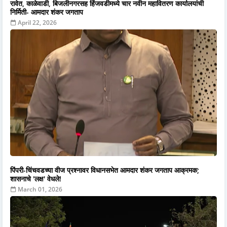
रावेत, काळेवाडी, बिजलीनगरसह हिंजवडीमध्ये चार नवीन महावितरण कार्यालयांची
निर्मिती- आमदार शंकर जगताप
April 22, 2026
पिंपरी-चिंचवडच्या वीज प्रश्नावर विधानसभेत आमदार शंकर जगताप आक्रमक;
शासनाचे 'लक्ष' वेधले!
March 01, 2026