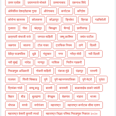
उत्तर प्रदेश
उदयनराजे भोसले
उस्मानाबाद
एकनाथ शिंदे
ओवैसींवर देशद्रोहाचा गुन्हा
औरंगाबाद
कर्नाटक
काँग्रेश
कोरोना व्हायरस
कोलकत्ता
कोल्हापूर
क्रिकेट
क्रिडा
गडचिरोली
गुजरात
गोवा
चंद्रपूर
चिपळूण
चैन्नई
छत्तीसगढ
छत्रपती संभाजी राजे
जनरल माहिती
जम्मू काश्मिर
जयंत पाटील
जळगाव
जालना
टोल नाका
ट्राफिक नियम
ठाणे
दिल्ली
देवेंद्र फडणविस
धुळे
नंदुरबार
नगर
नरेंद्र मोदी
नवी दिल्ली
नवी मुंबई
नांदेड
नागपूर
नाशिक
नितीन गडकरी
निवडणुक अधिकारी
नोकरी माहिती
पंकजा मुंडे
पंढरपूर
परभणी
पालघर
पिंपरी चिंचवड
पुणे
पुणे महानगरपालिका
पुणे मेट्रो
पुरंदर
प्रियंका गांधी
बच्चू कडू
बातमी
बारामती
बाळासाहेब ठाकरे जयंती
बिहार
बीड
बुलढाणा
बेंगळुरू
बेळगाव
भंडारा
भाजप
भोपाळ
मनसे
मनोरंजन
महाराष्ट्र
महाराष्ट्र कर्नाटक सीमा प्रश्न
महाराष्ट्र केशरी कुस्ती स्पर्धा
महाराष्ट्र जिल्हा परिषद निवडणुक निकाल २०२०