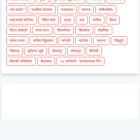
राज ठाकरे
राजकिय बातम्या
राजस्थान
रायगड
राशिभविष्य
राष्ट्रवादी काँग्रेस
रोहित शर्मा
लातूर
वर्धा
वाशिम
विदर्भ
विराट कोहली
शरद पवार
शिवभोजन
शिवसेना
शैक्षणिक
संजय राउत
सचिन तेंडुलकर
सांगली
सांगोला
सातारा
सिंधुदुर्ग
सिंहगड
सुप्रिया सुळे
सोलापुर
सोलापूर
हिंगोली
हिवाळी अधिवेशन
हैद्राबाद
२६ जानेवारी - प्रजासत्ताक दिन