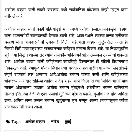
अशोक चव्हाण यांनी ठाकरे सरकार मध्ये सार्वजनिक बांधकाम मंत्री म्हणून काम
बघीतले आहे.
अशोक चव्हाण यांनी काही महिन्यांपूर्वी भाजपमध्ये प्रवेश केला.भाजपकडून चव्हाण
यांना राज्यसभेची खासदारकी देण्यात आली आहे. आता पक्षाने त्यांच्या कन्या श्रीजया
चव्हाण यांना आमदारकीची उमेदवारी दिली आहे.आता चव्हाण कुटुंबातील आता ही
तिसरी पिढी महाराष्ट्राच्या राजकारणात सक्रिय होताना दिसत आहे. या निवडणुकीत
श्रीजया जिंकून आल्या तर त्यांचं राजकीय भवितव्यदेखील उज्ज्वल ठरण्याची शक्यता
आहे. अशोक चव्हाण यांनी काँग्रेसला सोडचिठ्ठी दिल्यानंतर ही पहिली विधानसभा
निवडणूक आहे. त्यामुळे भोकर विधानसभा मतदारसंघात श्रीजया यांच्या लढतीकडे
संपूर्ण राज्याचं लक्ष असणार आहे.अशोक चव्हाण यांच्या पत्नी आणि काँग्रेसच्या
भोकरच्या आमदार राहिल्या आहेत. नांदेड शहर आणि जिल्ह्यात त्या 'अमिता भाभी' याच
नावानं ओळखल्या जातात. अशोक चव्हाण मुंबईमध्ये अंधेरीच्या भवन्स कॉलेजात
शिकत होते. त्या वेळी ते एका पंजाबी मुलीच्या प्रेमात पडले. मुलीचं नाव होतं अमिता
शर्मा. अमिता लग्न करून चव्हाण कुटुंबाच्या सून म्हणून आल्या तेव्हापासूनच त्यांचा
राजकारणाशी संबंध आला.
Tags
अशोक चव्हाण
नांदेड
मुंबई