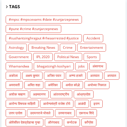
TAGS
#mpsc #mpscexams #date #zunjarzepnews
#pune #crime #zunjarzepnews
#sushantsinghrajput #rheaarrested #justice
Accident
Astrology
Breaking News
Crime
Entertainment
Government
IPL 2020
Political News
Sports
Vihamandwa
bhagatsingh koshyari
jobs
अंबरनाथ
अकोला
अक्षय कुमार
अजित पवार
अण्णा हजारे
अतघात
अपघात
अमरावती
अमित शहा
अमेरिका
अमोल कोल्हे
अयोध्या निकाल
अशोक चव्हाण
अहमदनगर
आंतरराष्ट्रीय
आंध्रप्रदेश
आरोग्य विषयक माहिती
आरोग्यमंत्री राजेश टोपे
आळंदी
इराण
उत्तर प्रदेश
उदयनराजे भोसले
उस्मानाबाद
एकनाथ शिंदे
ओवैसींवर देशद्रोहाचा गुन्हा
औरंगाबाद
कर्नाटक
काँग्रेश