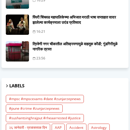
16:29
पिंपरी चिंचवड महापालिकेच्या अभिजात मराठी भाषा सप्ताहात सादर
झालेल्या कार्यक्रमाला उदंड प्रतिसाद
16:21
त्रिवेणी नगर चौकातील अतिक्रमणामुळे वाहतूक कोंडी; गुंडगिरीमुळे
नागरिक त्रस्त
23:56
LABELS
#mpsc #mpscexams #date #zunjarzepnews
#pune #crime #zunjarzepnews
#sushantsinghrajput #rheaarrested #justice
२६ जानेवारी - प्रजासत्ताक दिन
AAP
Accident
Astrology