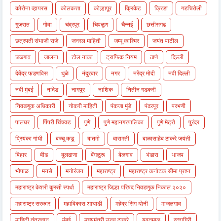
कोरोना व्हायरस
कोलकत्ता
कोल्हापूर
क्रिकेट
क्रिडा
गडचिरोली
गुजरात
गोवा
चंद्रपूर
चिपळूण
चैन्नई
छत्तीसगढ
छत्रपती संभाजी राजे
जनरल माहिती
जम्मू काश्मिर
जयंत पाटील
जळगाव
जालना
टोल नाका
ट्राफिक नियम
ठाणे
दिल्ली
देवेंद्र फडणविस
धुळे
नंदुरबार
नगर
नरेंद्र मोदी
नवी दिल्ली
नवी मुंबई
नांदेड
नागपूर
नाशिक
नितीन गडकरी
निवडणुक अधिकारी
नोकरी माहिती
पंकजा मुंडे
पंढरपूर
परभणी
पालघर
पिंपरी चिंचवड
पुणे
पुणे महानगरपालिका
पुणे मेट्रो
पुरंदर
प्रियंका गांधी
बच्चू कडू
बातमी
बारामती
बाळासाहेब ठाकरे जयंती
बिहार
बीड
बुलढाणा
बेंगळुरू
बेळगाव
भंडारा
भाजप
भोपाळ
मनसे
मनोरंजन
महाराष्ट्र
महाराष्ट्र कर्नाटक सीमा प्रश्न
महाराष्ट्र केशरी कुस्ती स्पर्धा
महाराष्ट्र जिल्हा परिषद निवडणुक निकाल २०२०
महाराष्ट्र सरकार
महाविकास आघाडी
महेंद्र सिंग धोनी
माजलगाव
माहिती तंत्रज्ञान
मुंबई
मुख्यमंत्री उद्धव ठाकरे
यवतमाळ
रत्नागिरी