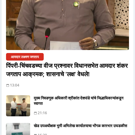
आमदार लक्ष्मण जगताप
पिंपरी-चिंचवडच्या वीज प्रश्नावर विधानसभेत आमदार शंकर
जगताप आक्रमक; शासनाचे 'लक्ष' वेधले!
13:04
मुख्य निवडणूक अधिकारी श्रीकांत देशपांडे यांचे जिल्हाधिकाऱ्यांकडून
स्वागत
21:16
खेड उपअधीक्षक भुमी अभिलेख कार्यालयाचा भोंगळ कारभार उघडकीस