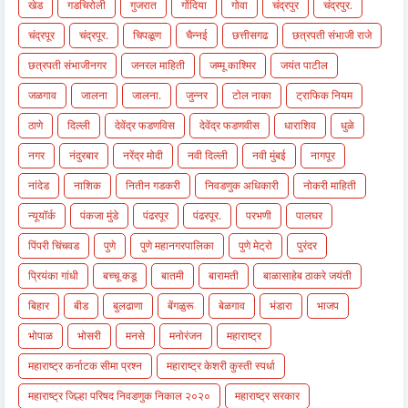
खेड
गडचिरोली
गुजरात
गोंदिया
गोवा
चंद्रपुर
चंद्रपुर.
चंद्रपूर
चंद्रपूर.
चिपळूण
चैन्नई
छत्तीसगढ
छत्रपती संभाजी राजे
छत्रपती संभाजीनगर
जनरल माहिती
जम्मू काश्मिर
जयंत पाटील
जळगाव
जालना
जालना.
जुन्नर
टोल नाका
ट्राफिक नियम
ठाणे
दिल्ली
देवेंद्र फडणविस
देवेंद्र फडणवीस
धाराशिव
धुळे
नगर
नंदुरबार
नरेंद्र मोदी
नवी दिल्ली
नवी मुंबई
नागपूर
नांदेड
नाशिक
नितीन गडकरी
निवडणुक अधिकारी
नोकरी माहिती
न्यूयॉर्क
पंकजा मुंडे
पंढरपूर
पंढरपूर.
परभणी
पालघर
पिंपरी चिंचवड
पुणे
पुणे महानगरपालिका
पुणे मेट्रो
पुरंदर
प्रियंका गांधी
बच्चू कडू
बातमी
बारामती
बाळासाहेब ठाकरे जयंती
बिहार
बीड
बुलढाणा
बेंगळुरू
बेळगाव
भंडारा
भाजप
भोपाळ
भोसरी
मनसे
मनोरंजन
महाराष्ट्र
महाराष्ट्र कर्नाटक सीमा प्रश्न
महाराष्ट्र केशरी कुस्ती स्पर्धा
महाराष्ट्र जिल्हा परिषद निवडणुक निकाल २०२०
महाराष्ट्र सरकार