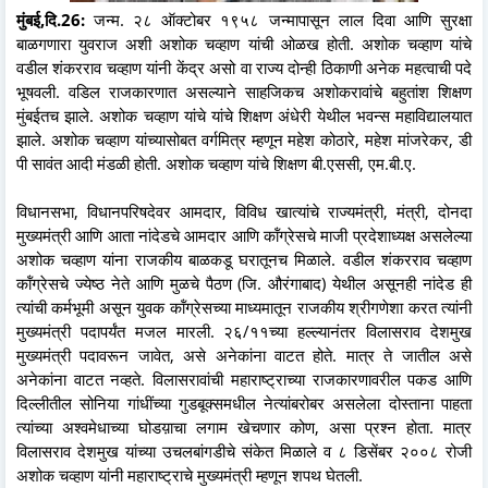
मुंबई,दि.26:
जन्म. २८ ऑक्टोबर १९५८ जन्मापासून लाल दिवा आणि सुरक्षा
बाळगणारा युवराज अशी अशोक चव्हाण यांची ओळख होती. अशोक चव्हाण यांचे
वडील शंकरराव चव्हाण यांनी केंद्र असो वा राज्य दोन्ही ठिकाणी अनेक महत्वाची पदे
भूषवली. वडिल राजकारणात असल्याने साहजिकच अशोकरावांचे बहुतांश शिक्षण
मुंबईतच झाले. अशोक चव्हाण यांचे यांचे शिक्षण अंधेरी येथील भवन्स महाविद्यालयात
झाले. अशोक चव्हाण यांच्यासोबत वर्गमित्र म्हणून महेश कोठारे, महेश मांजरेकर, डी
पी सावंत आदी मंडळी होती. अशोक चव्हाण यांचे शिक्षण बी.एससी, एम.बी.ए.
विधानसभा, विधानपरिषदेवर आमदार, विविध खात्यांचे राज्यमंत्री, मंत्री, दोनदा
मुख्यमंत्री आणि आता नांदेडचे आमदार आणि कॉंग्रेसचे माजी प्रदेशाध्यक्ष असलेल्या
अशोक चव्हाण यांना राजकीय बाळकडू घरातूनच मिळाले. वडील शंकरराव चव्हाण
कॉंग्रेसचे ज्येष्ठ नेते आणि मुळचे पैठण (जि. औरंगाबाद) येथील असूनही नांदेड ही
त्यांची कर्मभूमी असून युवक कॉंग्रेसच्या माध्यमातून राजकीय श्रीगणेशा करत त्यांनी
मुख्यमंत्री पदापर्यंत मजल मारली. २६/११च्या हल्ल्यानंतर विलासराव देशमुख
मुख्यमंत्री पदावरून जावेत, असे अनेकांना वाटत होते. मात्र ते जातील असे
अनेकांना वाटत नव्हते. विलासरावांची महाराष्ट्राच्या राजकारणावरील पकड आणि
दिल्लीतील सोनिया गांधींच्या गुडबूक्समधील नेत्यांबरोबर असलेला दोस्ताना पाहता
त्यांच्या अश्वमेधाच्या घोडय़ाचा लगाम खेचणार कोण, असा प्रश्न होता. मात्र
विलासराव देशमुख यांच्या उचलबांगडीचे संकेत मिळाले व ८ डिसेंबर २००८ रोजी
अशोक चव्हाण यांनी महाराष्ट्राचे मुख्यमंत्री म्हणून शपथ घेतली.