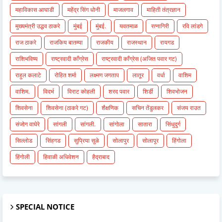
महाविकास आघाडी
महेंद्र सिंग धोनी
माजलगाव
माहिती तंत्रज्ञान
मुख्यमंत्री उद्धव ठाकरे
मुंबई
मुंबई.
यवतमाळ
रत्नागिरी
रवि लांडगे
राज ठाकरे
राजकिय बातम्या
राजकीय
राजस्थान
रायगड
राशिभविष्य
राष्ट्रवादी काँग्रेस
राष्ट्रवादी काँग्रेस (अजित पवार गट)
राहुल कलाटे
रोहित शर्मा
लक्ष्मण जगताप
लातूर
वर्धा
वाशिम
वाशिम.
विदर्भ
विराट कोहली
शरद पवार
शिर्डी
शिवभोजन
शिवसेना
शिवसेना (ठाकरे गट)
शैक्षणिक
सचिन तेंडुलकर
संजय राउत
संजोग वाघेरे
सांगली
सांगली.
सांगोला
सातारा
सिंधुदुर्ग
सिल्लोड
सिंहगड
सुप्रिया सुळे
सोलापुर
सोलापूर
हिंगोला
हिंगोली
हिवाळी अधिवेशन
हैद्राबाद
SPECIAL NOTICE