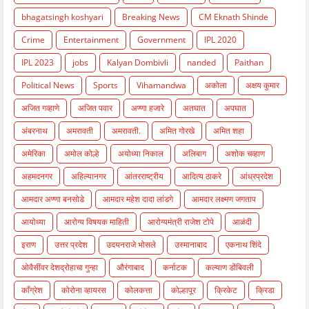
bhagatsingh koshyari
Breaking News
CM Eknath Shinde
Crime
Entertainment
Government
IPL 2020
IPL 2023
jobs
Kalyan Dombivli
nanded
Paithan
Political News
Sports
Vihamandwa
अकोला
अक्षय कुमार
अजित गव्हाणे
अजित पवार
अण्णा हजारे
अतघात
अपघात
अंबरनाथ
अमरावती
अमरावती.
अमित गोरखे
अमित शहा
अमेरिका
अमोल कोल्हे
अयोध्या निकाल
अलिबाग
अशोक चव्हाण
अहमदनगर
अहिल्यानगर
आंतरराष्ट्रीय
आदित्य ठाकरे
आंध्रप्रदेश
आमदार अण्णा बनसोडे
आमदार महेश दादा लांडगे
आमदार लक्ष्मण जगताप
आयोध्या
आरोग्य विषयक माहिती
आरोग्यमंत्री राजेश टोपे
आळंदी
इराण
उत्तर प्रदेश
उदयनराजे भोसले
उस्मानाबाद
एकनाथ शिंदे
ओवैसींवर देशद्रोहाचा गुन्हा
औरंगाबाद
कर्नाटक
कल्याण डोंबिवली
काँग्रेश
कोरोना व्हायरस
कोलकत्ता
कोल्हापूर
क्रिकेट
क्रिडा