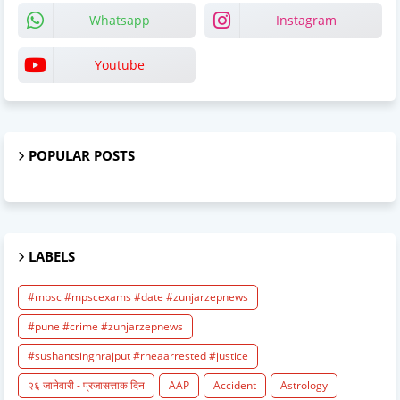
Whatsapp
Instagram
Youtube
POPULAR POSTS
LABELS
#mpsc #mpscexams #date #zunjarzepnews
#pune #crime #zunjarzepnews
#sushantsinghrajput #rheaarrested #justice
२६ जानेवारी - प्रजासत्ताक दिन
AAP
Accident
Astrology