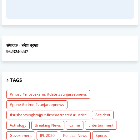
संपादक - रमेश ब्रम्हा
9623240247
TAGS
#mpsc #mpscexams #date #zunjarzepnews
#pune #crime #zunjarzepnews
#sushantsinghrajput #rheaarrested #justice
Accident
Astrology
Breaking News
Crime
Entertainment
Government
IPL 2020
Political News
Sports