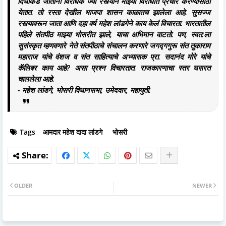
दिघीकडे जाताना विरोधक ज्या रस्त्याने माझ्या विरोधात प्रचार करण्यासाठी
येतात. तो रस्ता देखील भाजपा शासन काळातच झालेला आहे. सुसज्ज
रस्त्यावरून जाता आणि दहा वर्ष महेश लांडगेने काय केलं विचारता. भारतातील
पहिले संतपीठ माझ्या भोसरीत झाले, याचा अभिमान वाटतो. पण, स्वत:ला
सुसंस्कृत म्हणवणारे नेते संतपीठाचे संचालन करणारे जगद्गगुरू संत तुकाराम
महाराज यांचे वंशज व संत साहित्याचे अभ्यासक प्रा. सदानंद मोरे यांचे
कॅलिबर काय आहे? असा प्रश्न विचारतात. राजकारणाचा स्तर घसरत
चाललेला आहे.
- महेश लांडगे, भोसरी विधानसभा, उमेदवार, महायुती.
Tags
आमदार महेश दादा लांडगे
भोसरी
OLDER
NEWER