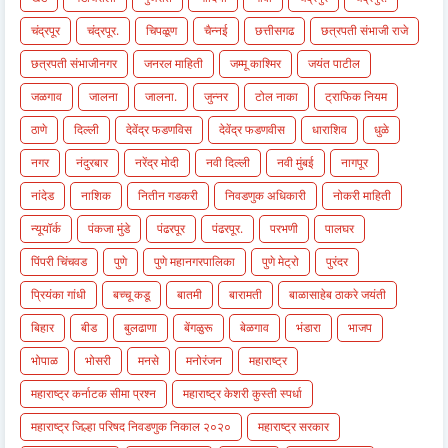
चंद्रपूर
चंद्रपूर.
चिपळूण
चैन्नई
छत्तीसगढ
छत्रपती संभाजी राजे
छत्रपती संभाजीनगर
जनरल माहिती
जम्मू काश्मिर
जयंत पाटील
जळगाव
जालना
जालना.
जुन्नर
टोल नाका
ट्राफिक नियम
ठाणे
दिल्ली
देवेंद्र फडणविस
देवेंद्र फडणवीस
धाराशिव
धुळे
नगर
नंदुरबार
नरेंद्र मोदी
नवी दिल्ली
नवी मुंबई
नागपूर
नांदेड
नाशिक
नितीन गडकरी
निवडणुक अधिकारी
नोकरी माहिती
न्यूयॉर्क
पंकजा मुंडे
पंढरपूर
पंढरपूर.
परभणी
पालघर
पिंपरी चिंचवड
पुणे
पुणे महानगरपालिका
पुणे मेट्रो
पुरंदर
प्रियंका गांधी
बच्चू कडू
बातमी
बारामती
बाळासाहेब ठाकरे जयंती
बिहार
बीड
बुलढाणा
बेंगळुरू
बेळगाव
भंडारा
भाजप
भोपाळ
भोसरी
मनसे
मनोरंजन
महाराष्ट्र
महाराष्ट्र कर्नाटक सीमा प्रश्न
महाराष्ट्र केशरी कुस्ती स्पर्धा
महाराष्ट्र जिल्हा परिषद निवडणुक निकाल २०२०
महाराष्ट्र सरकार