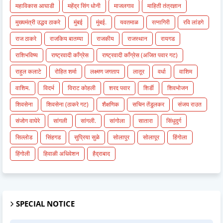
महाविकास आघाडी
महेंद्र सिंग धोनी
माजलगाव
माहिती तंत्रज्ञान
मुख्यमंत्री उद्धव ठाकरे
मुंबई
मुंबई.
यवतमाळ
रत्नागिरी
रवि लांडगे
राज ठाकरे
राजकिय बातम्या
राजकीय
राजस्थान
रायगड
राशिभविष्य
राष्ट्रवादी काँग्रेस
राष्ट्रवादी काँग्रेस (अजित पवार गट)
राहुल कलाटे
रोहित शर्मा
लक्ष्मण जगताप
लातूर
वर्धा
वाशिम
वाशिम.
विदर्भ
विराट कोहली
शरद पवार
शिर्डी
शिवभोजन
शिवसेना
शिवसेना (ठाकरे गट)
शैक्षणिक
सचिन तेंडुलकर
संजय राउत
संजोग वाघेरे
सांगली
सांगली.
सांगोला
सातारा
सिंधुदुर्ग
सिल्लोड
सिंहगड
सुप्रिया सुळे
सोलापुर
सोलापूर
हिंगोला
हिंगोली
हिवाळी अधिवेशन
हैद्राबाद
SPECIAL NOTICE