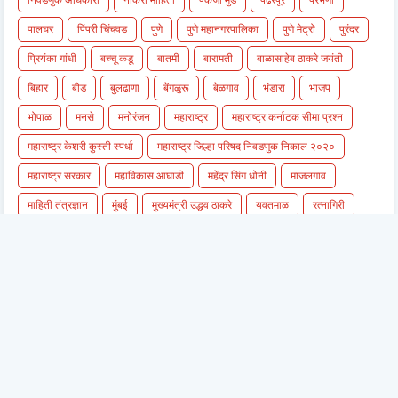
पालघर
पिंपरी चिंचवड
पुणे
पुणे महानगरपालिका
पुणे मेट्रो
पुरंदर
प्रियंका गांधी
बच्चू कडू
बातमी
बारामती
बाळासाहेब ठाकरे जयंती
बिहार
बीड
बुलढाणा
बेंगळुरू
बेळगाव
भंडारा
भाजप
भोपाळ
मनसे
मनोरंजन
महाराष्ट्र
महाराष्ट्र कर्नाटक सीमा प्रश्न
महाराष्ट्र केशरी कुस्ती स्पर्धा
महाराष्ट्र जिल्हा परिषद निवडणुक निकाल २०२०
महाराष्ट्र सरकार
महाविकास आघाडी
महेंद्र सिंग धोनी
माजलगाव
माहिती तंत्रज्ञान
मुंबई
मुख्यमंत्री उद्धव ठाकरे
यवतमाळ
रत्नागिरी
राज ठाकरे
राजकिय बातम्या
राजस्थान
रायगड
राशिभविष्य
राष्ट्रवादी काँग्रेस
रोहित शर्मा
लातूर
वर्धा
वाशिम
विदर्भ
विराट कोहली
शरद पवार
शिवभोजन
शिवसेना
शैक्षणिक
संजय राउत
सचिन तेंडुलकर
सांगली
सांगोला
सातारा
सिंधुदुर्ग
सिंहगड
सुप्रिया सुळे
सोलापुर
सोलापूर
हिंगोली
हिवाळी अधिवेशन
हैद्राबाद
२६ जानेवारी - प्रजासत्ताक दिन