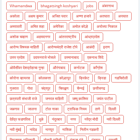
Vihamandwa
bhagatsingh koshyari
jobs
अंबरनाथ
अकोला
अक्षय कुमार
अजित पवार
अण्णा हजारे
अतघात
अपघात
अमरावती
अमित शहा
अमेरिका
अमोल कोल्हे
अयोध्या निकाल
अशोक चव्हाण
अहमदनगर
आंतरराष्ट्रीय
आंध्रप्रदेश
आरोग्य विषयक माहिती
आरोग्यमंत्री राजेश टोपे
आळंदी
इराण
उत्तर प्रदेश
उदयनराजे भोसले
उस्मानाबाद
एकनाथ शिंदे
ओवैसींवर देशद्रोहाचा गुन्हा
औरंगाबाद
कर्नाटक
काँग्रेश
कोरोना व्हायरस
कोलकत्ता
कोल्हापूर
क्रिकेट
क्रिडा
गडचिरोली
गुजरात
गोवा
चंद्रपूर
चिपळूण
चैन्नई
छत्तीसगढ
छत्रपती संभाजी राजे
जनरल माहिती
जम्मू काश्मिर
जयंत पाटील
जळगाव
जालना
टोल नाका
ट्राफिक नियम
ठाणे
दिल्ली
देवेंद्र फडणविस
धुळे
नंदुरबार
नगर
नरेंद्र मोदी
नवी दिल्ली
नवी मुंबई
नांदेड
नागपूर
नाशिक
नितीन गडकरी
निवडणुक अधिकारी
नोकरी माहिती
पंकजा मुंडे
पंढरपूर
परभणी