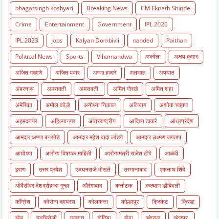
bhagatsingh koshyari
Breaking News
CM Eknath Shinde
Crime
Entertainment
Government
IPL 2020
IPL 2023
jobs
Kalyan Dombivli
nanded
Paithan
Political News
Sports
Vihamandwa
अकोला
अक्षय कुमार
अजित गव्हाणे
अजित पवार
अण्णा हजारे
अतघात
अपघात
अंबरनाथ
अमरावती
अमरावती.
अमित गोरखे
अमित शहा
अमेरिका
अमोल कोल्हे
अयोध्या निकाल
अलिबाग
अशोक चव्हाण
अहमदनगर
अहिल्यानगर
आंतरराष्ट्रीय
आदित्य ठाकरे
आंध्रप्रदेश
आमदार अण्णा बनसोडे
आमदार महेश दादा लांडगे
आमदार लक्ष्मण जगताप
आयोध्या
आरोग्य विषयक माहिती
आरोग्यमंत्री राजेश टोपे
आळंदी
इराण
उत्तर प्रदेश
उदयनराजे भोसले
उस्मानाबाद
एकनाथ शिंदे
ओवैसींवर देशद्रोहाचा गुन्हा
औरंगाबाद
कर्नाटक
कल्याण डोंबिवली
काँग्रेश
कोरोना व्हायरस
कोलकत्ता
कोल्हापूर
क्रिकेट
क्रिडा
खेड
गडचिरोली
गुजरात
गोंदिया
गोवा
चंद्रपुर
चंद्रपुर.