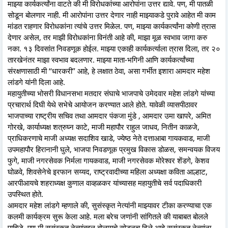
माझ्या कार्यकर्त्यांना वाटते की मी विरोधकांच्या आरोपांना उत्तर द्यावे. पण, मी पातळी
सोडून बोलणार नाही. मी आरोपांना उत्तर देणार नाही माझ्याकडे पुरावे आहेत मी काम
मांडत राहणार विरोधकांना त्यांचे उत्तर मिळेल. पण, माझ्या कार्यकर्त्यांना कोणी त्रास
देणार असेल, तर माझी विरोधकांना विनंती आहे की, माझा मूळ स्वभाव जागा करु
नका. १३ दिवसांत निवडणूक होईल. माझ्या एकाही कार्यकर्त्याला त्रास दिला, तर २०
तारखेनंतर माझा स्वभाव बदलणार. माझ्या माता-भगिनी आणि कार्यकर्त्यांच्या
संरक्षणासाठी मी ‘‘धारकरी’’ आहे, हे लक्षात ठेवा, असा गर्भीत इशारा आमदार महेश
लांडगे यांनी दिला आहे.
महायुतीच्या भोसरी विधानसभा मतदार संघाचे भाजपाचे उमेदवार महेश लांडगे यांच्या
प्रचारार्थ दिघी येथे सभेचे आयोजन करण्यात आले होते. यावेळी व्यासपीठावर
भाजपाच्या राष्ट्रीय सचिव तथा आमदार पंकजा मुंडे , आमदार उमा खापरे, अमित
गोरखे, कार्याध्यक्ष शत्रुघ्न काटे, माजी महापौर राहुल जाधव, नितीन काळजे,
प्राधिकरणाचे माजी अध्यक्ष सदाशिव खाडे, ज्येष्ठ नेते दत्ताआबा गायकवाड, माजी
उपमहापौर हिरानानी घुले, भाजपा निवडणूक प्रमुख विकास डोळस, समन्वयक विजय
फुगे, माजी नगरसेवक निर्मला गायकवाड, माजी नगरसेवक मोरेश्वर शेंडगे, केशव
घोळवे, शिवसेनेचे इरफान सय्यद, राष्ट्रवादीच्या महिला अध्यक्षा कविता आल्हाट,
आरपीआयचे शहराध्यक्ष कुणाल वाव्हळकर यांच्यासह महायुतीचे सर्व पदाधिकारी
उपस्थित होते.
आमदार महेश लांडगे म्हणाले की, सुसंस्कृत नेत्यांनी माझ्यावर टीका करण्याचा एक
कलमी कार्यक्रम सुरू केला आहे. मला बरेच जणांनी सांगितले की याबाबत बोलले
पाहिजे. पण मी सुसंस्कृत नेत्यांबद्दल बोलायचे सोडूनच दिले आहे.सुसंस्कृत नेत्यांना