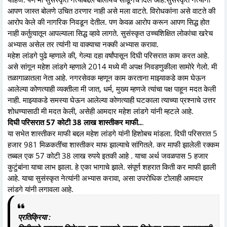
आपण जास्त बोलणे उचित ठरणार नाही असे मला वाटते. विरोधकांना असे वाटते की
आरोप केले की नागरिक निवडून देतील. पण केवळ आरोप करून आपण सिद्ध होत
नाही कर्तुत्वातून आपल्याला सिद्ध व्हावे लागते. सुसंस्कृत उच्चशिक्षित लोकांचा खरेच
अभ्यास असेल तर त्यांनी या वाक्याचा नक्की अभ्यास करावा.
महेश लांडगे पुढे म्हणाले की, गेल्या दहा वर्षांपासून दिघी परिसरात काम करत आहे.
असे सांगून महेश लांडगे म्हणाले 2014 मध्ये मी अपक्ष निवडणुकीला सामोरे गेलो. मी
तळागाळातला नेता आहे. नगरसेवक म्हणून काम करताना माझ्याकडे काम घेऊन
आलेल्या कोणत्याही व्यक्तीला मी जात, धर्म, मुख्य म्हणजे त्यांचा पक्ष पाहून मदत केली
नाही. माझ्याकडे समस्या घेऊन आलेल्या कोणत्याही घटकाला त्याच्या प्रश्नाचे उत्तर
शोधण्यासाठी मी मदत केली, असेही आमदार महेश लांडगे यांनी म्हटले आहे.
दिघी परिसरात 57 कोटी 38 लाख शास्तीकर माफी..
.
या सभेत शास्तीकर माफी बद्दल महेश लांडगे यांनी हिशोबच मांडला. दिघी परिसरात 5
हजार 981 मिळकतींचा शास्तीकर माफ झाल्याचे सांगितले. कर माफी झालेली रक्कम
तब्बल एक 57 कोटी 38 लाख रुपये इतकी आहे . याचा अर्थ जवळपास 5 हजार
कुटुंबांना याचा लाभ झाला. हे एका भागाचे झाले. संपूर्ण शहरात किती कर माफी झाली
आहे. याचा सुसंस्कृत नेत्यांनी अभ्यास करावा, असा उपरोधिक टोलाही आमदार
लांडगे यांनी लगावला आहे.
प्रतिक्रिया :