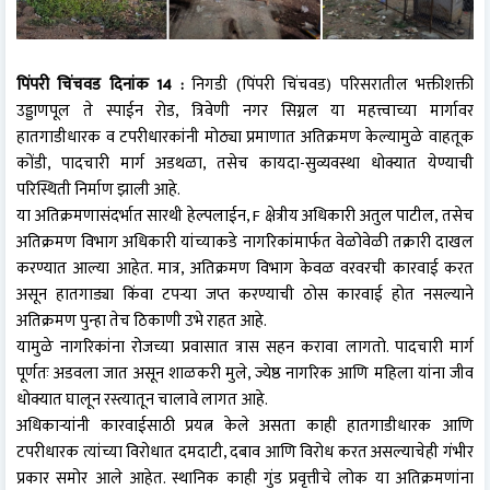
पिंपरी चिंचवड दिनांक 14 :
निगडी (पिंपरी चिंचवड) परिसरातील भक्तीशक्ती
उड्डाणपूल ते स्पाईन रोड, त्रिवेणी नगर सिग्नल या महत्त्वाच्या मार्गावर
हातगाडीधारक व टपरीधारकांनी मोठ्या प्रमाणात अतिक्रमण केल्यामुळे वाहतूक
कोंडी, पादचारी मार्ग अडथळा, तसेच कायदा-सुव्यवस्था धोक्यात येण्याची
परिस्थिती निर्माण झाली आहे.
या अतिक्रमणासंदर्भात सारथी हेल्पलाईन, F क्षेत्रीय अधिकारी अतुल पाटील, तसेच
अतिक्रमण विभाग अधिकारी यांच्याकडे नागरिकांमार्फत वेळोवेळी तक्रारी दाखल
करण्यात आल्या आहेत. मात्र, अतिक्रमण विभाग केवळ वरवरची कारवाई करत
असून हातगाड्या किंवा टपऱ्या जप्त करण्याची ठोस कारवाई होत नसल्याने
अतिक्रमण पुन्हा तेच ठिकाणी उभे राहत आहे.
यामुळे नागरिकांना रोजच्या प्रवासात त्रास सहन करावा लागतो. पादचारी मार्ग
पूर्णतः अडवला जात असून शाळकरी मुले, ज्येष्ठ नागरिक आणि महिला यांना जीव
धोक्यात घालून रस्त्यातून चालावे लागत आहे.
अधिकाऱ्यांनी कारवाईसाठी प्रयत्न केले असता काही हातगाडीधारक आणि
टपरीधारक त्यांच्या विरोधात दमदाटी, दबाव आणि विरोध करत असल्याचेही गंभीर
प्रकार समोर आले आहेत. स्थानिक काही गुंड प्रवृत्तीचे लोक या अतिक्रमणांना