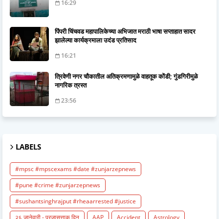
16:29
पिंपरी चिंचवड महापालिकेच्या अभिजात मराठी भाषा सप्ताहात सादर
झालेल्या कार्यक्रमाला उदंड प्रतिसाद
16:21
त्रिवेणी नगर चौकातील अतिक्रमणामुळे वाहतूक कोंडी; गुंडगिरीमुळे
नागरिक त्रस्त
23:56
LABELS
#mpsc #mpscexams #date #zunjarzepnews
#pune #crime #zunjarzepnews
#sushantsinghrajput #rheaarrested #justice
२६ जानेवारी - प्रजासत्ताक दिन
AAP
Accident
Astrology