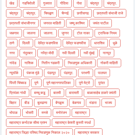
खेड
गडचिरोली
गुजरात
गोंदिया
गोवा
चंद्रपुर
चंद्रपुर.
चंद्रपूर
चंद्रपूर.
चिपळूण
चैन्नई
छत्तीसगढ
छत्रपती संभाजी राजे
छत्रपती संभाजीनगर
जनरल माहिती
जम्मू काश्मिर
जयंत पाटील
जळगाव
जालना
जालना.
जुन्नर
टोल नाका
ट्राफिक नियम
ठाणे
दिल्ली
देवेंद्र फडणविस
देवेंद्र फडणवीस
धाराशिव
धुळे
नगर
नंदुरबार
नरेंद्र मोदी
नवी दिल्ली
नवी मुंबई
नागपूर
नांदेड
नाशिक
नितीन गडकरी
निवडणुक अधिकारी
नोकरी माहिती
न्यूयॉर्क
पंकजा मुंडे
पंढरपूर
पंढरपूर.
परभणी
पालघर
पिंपरी चिंचवड
पुणे
पुणे महानगरपालिका
पुणे मेट्रो
पुरंदर
प्रियंका गांधी
बच्चू कडू
बातमी
बारामती
बाळासाहेब ठाकरे जयंती
बिहार
बीड
बुलढाणा
बेंगळुरू
बेळगाव
भंडारा
भाजप
भोपाळ
भोसरी
मनसे
मनोरंजन
महाराष्ट्र
महाराष्ट्र कर्नाटक सीमा प्रश्न
महाराष्ट्र केशरी कुस्ती स्पर्धा
महाराष्ट्र जिल्हा परिषद निवडणुक निकाल २०२०
महाराष्ट्र सरकार