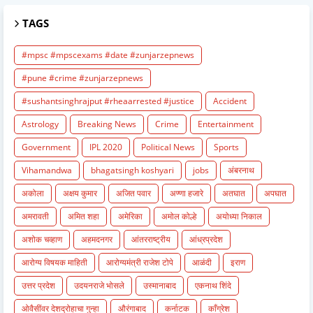
TAGS
#mpsc #mpscexams #date #zunjarzepnews
#pune #crime #zunjarzepnews
#sushantsinghrajput #rheaarrested #justice
Accident
Astrology
Breaking News
Crime
Entertainment
Government
IPL 2020
Political News
Sports
Vihamandwa
bhagatsingh koshyari
jobs
अंबरनाथ
अकोला
अक्षय कुमार
अजित पवार
अण्णा हजारे
अतघात
अपघात
अमरावती
अमित शहा
अमेरिका
अमोल कोल्हे
अयोध्या निकाल
अशोक चव्हाण
अहमदनगर
आंतरराष्ट्रीय
आंध्रप्रदेश
आरोग्य विषयक माहिती
आरोग्यमंत्री राजेश टोपे
आळंदी
इराण
उत्तर प्रदेश
उदयनराजे भोसले
उस्मानाबाद
एकनाथ शिंदे
ओवैसींवर देशद्रोहाचा गुन्हा
औरंगाबाद
कर्नाटक
काँग्रेश