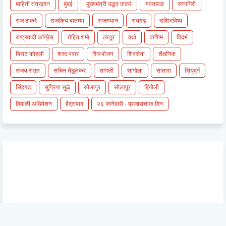
माहिती तंत्रज्ञान
मुंबई
मुख्यमंत्री उद्धव ठाकरे
यवतमाळ
रत्नागिरी
राज ठाकरे
राजकिय बातम्या
राजस्थान
रायगड
राशिभविष्य
राष्ट्रवादी काँग्रेस
रोहित शर्मा
लातूर
वर्धा
वाशिम
विदर्भ
विराट कोहली
शरद पवार
शिवभोजन
शिवसेना
शैक्षणिक
संजय राउत
सचिन तेंडुलकर
सांगली
सांगोला
सातारा
सिंधुदुर्ग
सिंहगड
सुप्रिया सुळे
सोलापुर
सोलापूर
हिंगोली
हिवाळी अधिवेशन
हैद्राबाद
२६ जानेवारी - प्रजासत्ताक दिन