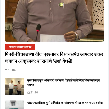
आमदार लक्ष्मण जगताप
पिंपरी-चिंचवडच्या वीज प्रश्नावर विधानसभेत आमदार शंकर
जगताप आक्रमक; शासनाचे 'लक्ष' वेधले!
13:04
मुख्य निवडणूक अधिकारी श्रीकांत देशपांडे यांचे जिल्हाधिकाऱ्यांकडून
स्वागत
21:16
खेड उपअधीक्षक भुमी अभिलेख कार्यालयाचा भोंगळ कारभार उघडकीस