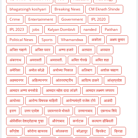
bhagatsingh koshyari
Breaking News
CM Eknath Shinde
Crime
Entertainment
Government
IPL 2020
IPL 2023
jobs
Kalyan Dombivli
nanded
Paithan
Political News
Sports
Vihamandwa
अकोला
अक्षय कुमार
अजित गव्हाणे
अजित पवार
अण्णा हजारे
अतघात
अपघात
अंबरनाथ
अमरावती
अमरावती.
अमित गोरखे
अमित शहा
अमेरिका
अमोल कोल्हे
अयोध्या निकाल
अलिबाग
अशोक चव्हाण
अहमदनगर
अहिल्यानगर
आंतरराष्ट्रीय
आदित्य ठाकरे
आंध्रप्रदेश
आमदार अण्णा बनसोडे
आमदार महेश दादा लांडगे
आमदार लक्ष्मण जगताप
आयोध्या
आरोग्य विषयक माहिती
आरोग्यमंत्री राजेश टोपे
आळंदी
इराण
उत्तर प्रदेश
उदयनराजे भोसले
उस्मानाबाद
एकनाथ शिंदे
ओवैसींवर देशद्रोहाचा गुन्हा
औरंगाबाद
कर्नाटक
कल्याण डोंबिवली
काँग्रेश
कोरोना व्हायरस
कोलकत्ता
कोल्हापूर
क्रिकेट
क्रिडा