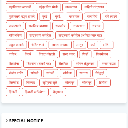
महाविकास आघाडी
महेंद्र सिंग धोनी
माजलगाव
माहिती तंत्रज्ञान
मुख्यमंत्री उद्धव ठाकरे
मुंबई
मुंबई.
यवतमाळ
रत्नागिरी
रवि लांडगे
राज ठाकरे
राजकिय बातम्या
राजकीय
राजस्थान
रायगड
राशिभविष्य
राष्ट्रवादी काँग्रेस
राष्ट्रवादी काँग्रेस (अजित पवार गट)
राहुल कलाटे
रोहित शर्मा
लक्ष्मण जगताप
लातूर
वर्धा
वाशिम
वाशिम.
विदर्भ
विराट कोहली
शरद पवार
शिर्डी
शिवभोजन
शिवसेना
शिवसेना (ठाकरे गट)
शैक्षणिक
सचिन तेंडुलकर
संजय राउत
संजोग वाघेरे
सांगली
सांगली.
सांगोला
सातारा
सिंधुदुर्ग
सिल्लोड
सिंहगड
सुप्रिया सुळे
सोलापुर
सोलापूर
हिंगोला
हिंगोली
हिवाळी अधिवेशन
हैद्राबाद
SPECIAL NOTICE