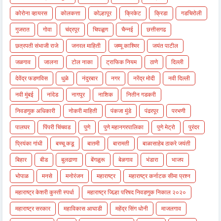
कोरोना व्हायरस
कोलकत्ता
कोल्हापूर
क्रिकेट
क्रिडा
गडचिरोली
गुजरात
गोवा
चंद्रपूर
चिपळूण
चैन्नई
छत्तीसगढ
छत्रपती संभाजी राजे
जनरल माहिती
जम्मू काश्मिर
जयंत पाटील
जळगाव
जालना
टोल नाका
ट्राफिक नियम
ठाणे
दिल्ली
देवेंद्र फडणविस
धुळे
नंदुरबार
नगर
नरेंद्र मोदी
नवी दिल्ली
नवी मुंबई
नांदेड
नागपूर
नाशिक
नितीन गडकरी
निवडणुक अधिकारी
नोकरी माहिती
पंकजा मुंडे
पंढरपूर
परभणी
पालघर
पिंपरी चिंचवड
पुणे
पुणे महानगरपालिका
पुणे मेट्रो
पुरंदर
प्रियंका गांधी
बच्चू कडू
बातमी
बारामती
बाळासाहेब ठाकरे जयंती
बिहार
बीड
बुलढाणा
बेंगळुरू
बेळगाव
भंडारा
भाजप
भोपाळ
मनसे
मनोरंजन
महाराष्ट्र
महाराष्ट्र कर्नाटक सीमा प्रश्न
महाराष्ट्र केशरी कुस्ती स्पर्धा
महाराष्ट्र जिल्हा परिषद निवडणुक निकाल २०२०
महाराष्ट्र सरकार
महाविकास आघाडी
महेंद्र सिंग धोनी
माजलगाव