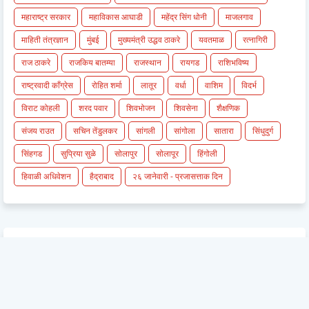
महाराष्ट्र सरकार
महाविकास आघाडी
महेंद्र सिंग धोनी
माजलगाव
माहिती तंत्रज्ञान
मुंबई
मुख्यमंत्री उद्धव ठाकरे
यवतमाळ
रत्नागिरी
राज ठाकरे
राजकिय बातम्या
राजस्थान
रायगड
राशिभविष्य
राष्ट्रवादी काँग्रेस
रोहित शर्मा
लातूर
वर्धा
वाशिम
विदर्भ
विराट कोहली
शरद पवार
शिवभोजन
शिवसेना
शैक्षणिक
संजय राउत
सचिन तेंडुलकर
सांगली
सांगोला
सातारा
सिंधुदुर्ग
सिंहगड
सुप्रिया सुळे
सोलापुर
सोलापूर
हिंगोली
हिवाळी अधिवेशन
हैद्राबाद
२६ जानेवारी - प्रजासत्ताक दिन