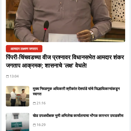
आमदार लक्ष्मण जगताप
पिंपरी-चिंचवडच्या वीज प्रश्नावर विधानसभेत आमदार शंकर
जगताप आक्रमक; शासनाचे 'लक्ष' वेधले!
13:04
मुख्य निवडणूक अधिकारी श्रीकांत देशपांडे यांचे जिल्हाधिकाऱ्यांकडून
स्वागत
21:16
खेड उपअधीक्षक भुमी अभिलेख कार्यालयाचा भोंगळ कारभार उघडकीस
16:29