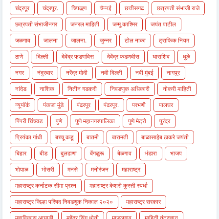
चंद्रपूर
चंद्रपूर.
चिपळूण
चैन्नई
छत्तीसगढ
छत्रपती संभाजी राजे
छत्रपती संभाजीनगर
जनरल माहिती
जम्मू काश्मिर
जयंत पाटील
जळगाव
जालना
जालना.
जुन्नर
टोल नाका
ट्राफिक नियम
ठाणे
दिल्ली
देवेंद्र फडणविस
देवेंद्र फडणवीस
धाराशिव
धुळे
नगर
नंदुरबार
नरेंद्र मोदी
नवी दिल्ली
नवी मुंबई
नागपूर
नांदेड
नाशिक
नितीन गडकरी
निवडणुक अधिकारी
नोकरी माहिती
न्यूयॉर्क
पंकजा मुंडे
पंढरपूर
पंढरपूर.
परभणी
पालघर
पिंपरी चिंचवड
पुणे
पुणे महानगरपालिका
पुणे मेट्रो
पुरंदर
प्रियंका गांधी
बच्चू कडू
बातमी
बारामती
बाळासाहेब ठाकरे जयंती
बिहार
बीड
बुलढाणा
बेंगळुरू
बेळगाव
भंडारा
भाजप
भोपाळ
भोसरी
मनसे
मनोरंजन
महाराष्ट्र
महाराष्ट्र कर्नाटक सीमा प्रश्न
महाराष्ट्र केशरी कुस्ती स्पर्धा
महाराष्ट्र जिल्हा परिषद निवडणुक निकाल २०२०
महाराष्ट्र सरकार
महाविकास आघाडी
महेंद्र सिंग धोनी
माजलगाव
माहिती तंत्रज्ञान