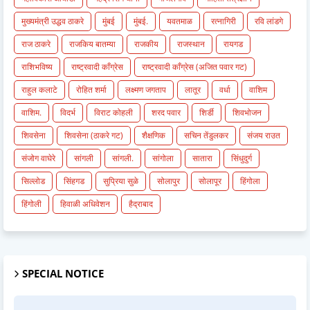
मुख्यमंत्री उद्धव ठाकरे
मुंबई
मुंबई.
यवतमाळ
रत्नागिरी
रवि लांडगे
राज ठाकरे
राजकिय बातम्या
राजकीय
राजस्थान
रायगड
राशिभविष्य
राष्ट्रवादी काँग्रेस
राष्ट्रवादी काँग्रेस (अजित पवार गट)
राहुल कलाटे
रोहित शर्मा
लक्ष्मण जगताप
लातूर
वर्धा
वाशिम
वाशिम.
विदर्भ
विराट कोहली
शरद पवार
शिर्डी
शिवभोजन
शिवसेना
शिवसेना (ठाकरे गट)
शैक्षणिक
सचिन तेंडुलकर
संजय राउत
संजोग वाघेरे
सांगली
सांगली.
सांगोला
सातारा
सिंधुदुर्ग
सिल्लोड
सिंहगड
सुप्रिया सुळे
सोलापुर
सोलापूर
हिंगोला
हिंगोली
हिवाळी अधिवेशन
हैद्राबाद
SPECIAL NOTICE