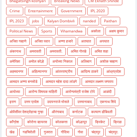
bhagatsingh koshyari
Breaking News
CM Eknath Shinde
Crime
Entertainment
Government
IPL 2020
IPL 2023
jobs
Kalyan Dombivli
nanded
Paithan
Political News
Sports
Vihamandwa
अकोला
अक्षय कुमार
अजित गव्हाणे
अजित पवार
अण्णा हजारे
अतघात
अपघात
अंबरनाथ
अमरावती
अमरावती.
अमित गोरखे
अमित शहा
अमेरिका
अमोल कोल्हे
अयोध्या निकाल
अलिबाग
अशोक चव्हाण
अहमदनगर
अहिल्यानगर
आंतरराष्ट्रीय
आदित्य ठाकरे
आंध्रप्रदेश
आमदार अण्णा बनसोडे
आमदार महेश दादा लांडगे
आमदार लक्ष्मण जगताप
आयोध्या
आरोग्य विषयक माहिती
आरोग्यमंत्री राजेश टोपे
आळंदी
इराण
उत्तर प्रदेश
उदयनराजे भोसले
उस्मानाबाद
एकनाथ शिंदे
ओवैसींवर देशद्रोहाचा गुन्हा
औरंगाबाद
कर्नाटक
कल्याण डोंबिवली
काँग्रेश
कोरोना व्हायरस
कोलकत्ता
कोल्हापूर
क्रिकेट
क्रिडा
खेड
गडचिरोली
गुजरात
गोंदिया
गोवा
चंद्रपुर
चंद्रपुर.