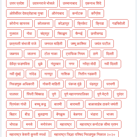
उत्तर प्रदेश
उदयनराजे भोसले
उस्मानाबाद
एकनाथ शिंदे
ओवैसींवर देशद्रोहाचा गुन्हा
औरंगाबाद
कर्नाटक
काँग्रेश
कोरोना व्हायरस
कोलकत्ता
कोल्हापूर
क्रिकेट
क्रिडा
गडचिरोली
गुजरात
गोवा
चंद्रपूर
चिपळूण
चैन्नई
छत्तीसगढ
छत्रपती संभाजी राजे
जनरल माहिती
जम्मू काश्मिर
जयंत पाटील
जळगाव
जालना
टोल नाका
ट्राफिक नियम
ठाणे
दिल्ली
देवेंद्र फडणविस
धुळे
नंदुरबार
नगर
नरेंद्र मोदी
नवी दिल्ली
नवी मुंबई
नांदेड
नागपूर
नाशिक
नितीन गडकरी
निवडणुक अधिकारी
नोकरी माहिती
पंकजा मुंडे
पंढरपूर
परभणी
पालघर
पिंपरी चिंचवड
पुणे
पुणे महानगरपालिका
पुणे मेट्रो
पुरंदर
प्रियंका गांधी
बच्चू कडू
बातमी
बारामती
बाळासाहेब ठाकरे जयंती
बिहार
बीड
बुलढाणा
बेंगळुरू
बेळगाव
भंडारा
भाजप
भोपाळ
मनसे
मनोरंजन
महाराष्ट्र
महाराष्ट्र कर्नाटक सीमा प्रश्न
महाराष्ट्र केशरी कुस्ती स्पर्धा
महाराष्ट्र जिल्हा परिषद निवडणुक निकाल २०२०