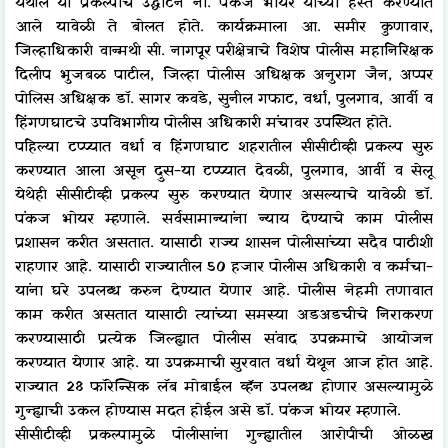
येथील या प्रकल्पाचे उद्घाटन ना. पंकज भोयर यांच्या हस्ते करण्यात
आले यावेळी ते बोलत होते. कार्यक्रमाला आ. समीर कुणावार,
जिल्हाधिकारी वान्मथी सी. नागपूर परीक्षेत्राचे विशेष पोलीस महानिरिक्षक
दिलीप भुजबळ पाटील, जिल्हा पोलीस अधिक्षक अनुराग जैन, अप्पर
पोलिस अधिक्षक डॉ. सागर कवडे, सुनील गफाट, वर्धा, पुलगाव, आर्वी व
हिंगणघाटचे उपविभागीय पोलीस अधिकारी मंचावर उपस्थित होते.
पहिल्या टप्प्यात वर्धा व हिंगणघाट शहरातील सीसीटीव्ही प्रकल्प सुरु
करण्यात आला असून दुस-या टप्प्यात देवळी, पुलगाव, आर्वी व सेलू
येथेही सीसीटीव्ही प्रकल्प सुरु करण्यात येणार असल्याचे यावेळी डॉ.
पंकज भोयर म्हणाले. सर्वसामान्यांना न्याय देण्याचे काम पोलीस
प्रशासन करीत असतात. यासाठी राज्य शासन पोलीसांच्या सदैव पाठीशी
राहणार आहे. यासाठी राज्यातील 50 हजार पोलीस अधिकारी व कर्मचा-
यांना घरे उपलब्ध करुन देण्यात येणार आहे. पोलीस नेहमी तणावात
काम करीत असतात यासाठी त्यांच्या समस्या अडअडचीचे निराकरण
करण्यासाठी प्रत्येक जिल्ह्यात पोलीस संवाद उपक्रमाचे आयोजन
करण्यात येणार आहे. या उपक्रमाची सुरवात वर्धा येथून आज होत आहे.
राज्यात 28 फॉरेन्सिक लॅब मोबाईल व्हॅन उपलब्ध होणार असल्यामुळे
गुन्ह्याची उकल होण्यास मदत होईल असे डॉ. पंकज भोयर म्हणाले.
सीसीटीव्ही प्रकल्पामुळे पोलीसांना गुन्ह्यातील आरोपीची ओळख