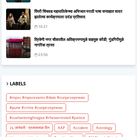
पिंपरी चिंचवड महापालिकेच्या अभिजात मराठी भाषा सप्ताहात सादर
झालेल्या कार्यक्रमाला उदंड प्रतिसाद
16:21
त्रिवेणी नगर चौकातील अतिक्रमणामुळे वाहतूक कोंडी; गुंडगिरीमुळे
नागरिक त्रस्त
23:56
LABELS
#mpsc #mpscexams #date #zunjarzepnews
#pune #crime #zunjarzepnews
#sushantsinghrajput #rheaarrested #justice
२६ जानेवारी - प्रजासत्ताक दिन
AAP
Accident
Astrology