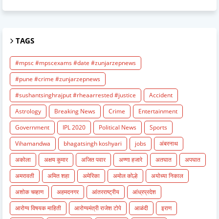
TAGS
#mpsc #mpscexams #date #zunjarzepnews
#pune #crime #zunjarzepnews
#sushantsinghrajput #rheaarrested #justice
Accident
Astrology
Breaking News
Crime
Entertainment
Government
IPL 2020
Political News
Sports
Vihamandwa
bhagatsingh koshyari
jobs
अंबरनाथ
अकोला
अक्षय कुमार
अजित पवार
अण्णा हजारे
अतघात
अपघात
अमरावती
अमित शहा
अमेरिका
अमोल कोल्हे
अयोध्या निकाल
अशोक चव्हाण
अहमदनगर
आंतरराष्ट्रीय
आंध्रप्रदेश
आरोग्य विषयक माहिती
आरोग्यमंत्री राजेश टोपे
आळंदी
इराण