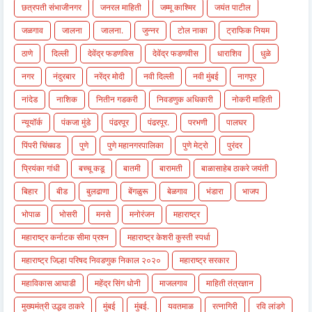
छत्रपती संभाजीनगर
जनरल माहिती
जम्मू काश्मिर
जयंत पाटील
जळगाव
जालना
जालना.
जुन्नर
टोल नाका
ट्राफिक नियम
ठाणे
दिल्ली
देवेंद्र फडणविस
देवेंद्र फडणवीस
धाराशिव
धुळे
नगर
नंदुरबार
नरेंद्र मोदी
नवी दिल्ली
नवी मुंबई
नागपूर
नांदेड
नाशिक
नितीन गडकरी
निवडणुक अधिकारी
नोकरी माहिती
न्यूयॉर्क
पंकजा मुंडे
पंढरपूर
पंढरपूर.
परभणी
पालघर
पिंपरी चिंचवड
पुणे
पुणे महानगरपालिका
पुणे मेट्रो
पुरंदर
प्रियंका गांधी
बच्चू कडू
बातमी
बारामती
बाळासाहेब ठाकरे जयंती
बिहार
बीड
बुलढाणा
बेंगळुरू
बेळगाव
भंडारा
भाजप
भोपाळ
भोसरी
मनसे
मनोरंजन
महाराष्ट्र
महाराष्ट्र कर्नाटक सीमा प्रश्न
महाराष्ट्र केशरी कुस्ती स्पर्धा
महाराष्ट्र जिल्हा परिषद निवडणुक निकाल २०२०
महाराष्ट्र सरकार
महाविकास आघाडी
महेंद्र सिंग धोनी
माजलगाव
माहिती तंत्रज्ञान
मुख्यमंत्री उद्धव ठाकरे
मुंबई
मुंबई.
यवतमाळ
रत्नागिरी
रवि लांडगे