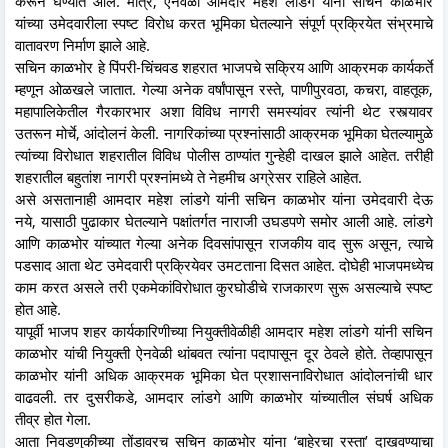
करून घेण्यात आले. मात्र, ऐनवेळी आमदार महेश लांडगे यांनी सचिन काळभोर
यांच्या उमेदवारीला स्पष्ट विरोध करत भूमिका घेतल्याने संपूर्ण प्रक्रियेत संभ्रमाचे
वातावरण निर्माण झाले आहे.
सचिन काळभोर हे पिंपरी-चिंचवड शहरात भाजपचे सक्रिय आणि आक्रमक कार्यकर्ते
म्हणून ओळखले जातात. गेल्या अनेक वर्षांपासून रस्ते, पाणीपुरवठा, कचरा, वाहतूक,
महापालिकेतील गैरकारभार अशा विविध नागरी समस्यांवर त्यांनी थेट रस्त्यावर
उतरून मोर्चे, आंदोलनं केली. नागरिकांच्या प्रश्नांसाठी आक्रमक भूमिका घेतल्यामुळे
त्यांच्या विरोधात शहरातील विविध पोलीस ठाण्यांत गुन्हेही दाखल झाले आहेत. तरीही
शहरातील बहुतांश नागरी प्रश्नांमध्ये ते नेहमीच अग्रेसर राहिले आहेत.
असे असतानाही आमदार महेश लांडगे यांनी सचिन काळभोर यांना उमेदवारी देऊ
नये, यासाठी पुढाकार घेतल्याने पक्षांतर्गत नाराजी उघडपणे समोर आली आहे. लांडगे
आणि काळभोर यांच्यात गेल्या अनेक दिवसांपासून राजकीय वाद सुरू असून, त्याचे
पडसाद आता थेट उमेदवारी प्रक्रियेवर उमटताना दिसत आहेत. दोघेही भाजपमध्येच
काम करत असले तरी एकमेकांविरोधात कुरघोडीचे राजकारण सुरू असल्याचे स्पष्ट
होत आहे.
यापूर्वी भाजप शहर कार्यकारिणीच्या नियुक्तीवेळीही आमदार महेश लांडगे यांनी सचिन
काळभोर यांची नियुक्ती ऐनवेळी थांबवत त्यांना पदापासून दूर ठेवले होते. तेव्हापासून
काळभोर यांनी अधिक आक्रमक भूमिका घेत प्रशासनाविरोधात आंदोलनांची धार
वाढवली. तर दुसरीकडे, आमदार लांडगे आणि काळभोर यांच्यातील संघर्ष अधिक
तीव्र होत गेला.
आता निवडणुकीच्या तोंडावरच सचिन काळभोर यांना ‘बाहेरचा रस्ता’ दाखवण्याचा