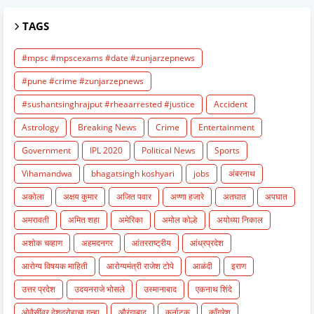
TAGS
#mpsc #mpscexams #date #zunjarzepnews
#pune #crime #zunjarzepnews
#sushantsinghrajput #rheaarrested #justice
Accident
Astrology
Breaking News
Crime
Entertainment
Government
IPL 2020
Political News
Sports
Vihamandwa
bhagatsingh koshyari
jobs
अंबरनाथ
अकोला
अक्षय कुमार
अजित पवार
अण्णा हजारे
अतघात
अपघात
अमरावती
अमित शहा
अमेरिका
अमोल कोल्हे
अयोध्या निकाल
अशोक चव्हाण
अहमदनगर
आंतरराष्ट्रीय
आंध्रप्रदेश
आरोग्य विषयक माहिती
आरोग्यमंत्री राजेश टोपे
आळंदी
इराण
उत्तर प्रदेश
उदयनराजे भोसले
उस्मानाबाद
एकनाथ शिंदे
ओवैसींवर देशद्रोहाचा गुन्हा
औरंगाबाद
कर्नाटक
काँग्रेश