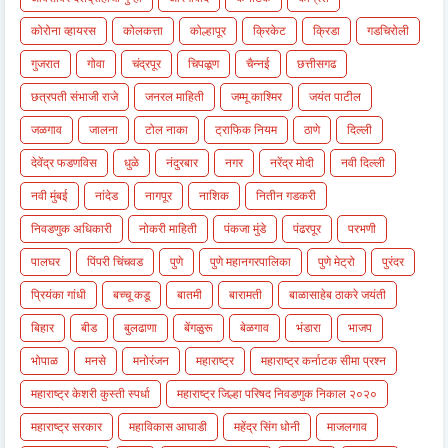
कोरोना व्हायरस
कोलकत्ता
कोल्हापूर
क्रिकेट
क्रिडा
गडचिरोली
गुजरात
गोवा
चंद्रपूर
चिपळूण
चैन्नई
छत्तीसगढ
छत्रपती संभाजी राजे
जनरल माहिती
जम्मू काश्मिर
जयंत पाटील
जळगाव
जालना
टोल नाका
ट्राफिक नियम
ठाणे
दिल्ली
देवेंद्र फडणविस
धुळे
नंदुरबार
नगर
नरेंद्र मोदी
नवी दिल्ली
नवी मुंबई
नांदेड
नागपूर
नाशिक
नितीन गडकरी
निवडणुक अधिकारी
नोकरी माहिती
पंकजा मुंडे
पंढरपूर
परभणी
पालघर
पिंपरी चिंचवड
पुणे
पुणे महानगरपालिका
पुणे मेट्रो
पुरंदर
प्रियंका गांधी
बच्चू कडू
बातमी
बारामती
बाळासाहेब ठाकरे जयंती
बिहार
बीड
बुलढाणा
बेंगळुरू
बेळगाव
भंडारा
भाजप
भोपाळ
मनसे
मनोरंजन
महाराष्ट्र
महाराष्ट्र कर्नाटक सीमा प्रश्न
महाराष्ट्र केशरी कुस्ती स्पर्धा
महाराष्ट्र जिल्हा परिषद निवडणुक निकाल २०२०
महाराष्ट्र सरकार
महाविकास आघाडी
महेंद्र सिंग धोनी
माजलगाव