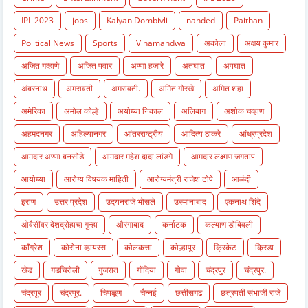
IPL 2023
jobs
Kalyan Dombivli
nanded
Paithan
Political News
Sports
Vihamandwa
अकोला
अक्षय कुमार
अजित गव्हाणे
अजित पवार
अण्णा हजारे
अतघात
अपघात
अंबरनाथ
अमरावती
अमरावती.
अमित गोरखे
अमित शहा
अमेरिका
अमोल कोल्हे
अयोध्या निकाल
अलिबाग
अशोक चव्हाण
अहमदनगर
अहिल्यानगर
आंतरराष्ट्रीय
आदित्य ठाकरे
आंध्रप्रदेश
आमदार अण्णा बनसोडे
आमदार महेश दादा लांडगे
आमदार लक्ष्मण जगताप
आयोध्या
आरोग्य विषयक माहिती
आरोग्यमंत्री राजेश टोपे
आळंदी
इराण
उत्तर प्रदेश
उदयनराजे भोसले
उस्मानाबाद
एकनाथ शिंदे
ओवैसींवर देशद्रोहाचा गुन्हा
औरंगाबाद
कर्नाटक
कल्याण डोंबिवली
काँग्रेश
कोरोना व्हायरस
कोलकत्ता
कोल्हापूर
क्रिकेट
क्रिडा
खेड
गडचिरोली
गुजरात
गोंदिया
गोवा
चंद्रपुर
चंद्रपुर.
चंद्रपूर
चंद्रपूर.
चिपळूण
चैन्नई
छत्तीसगढ
छत्रपती संभाजी राजे