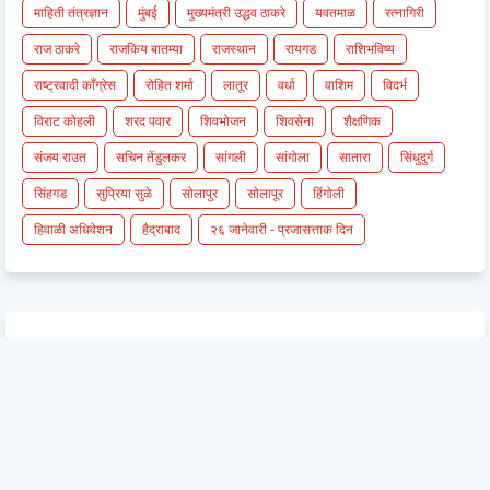
माहिती तंत्रज्ञान
मुंबई
मुख्यमंत्री उद्धव ठाकरे
यवतमाळ
रत्नागिरी
राज ठाकरे
राजकिय बातम्या
राजस्थान
रायगड
राशिभविष्य
राष्ट्रवादी काँग्रेस
रोहित शर्मा
लातूर
वर्धा
वाशिम
विदर्भ
विराट कोहली
शरद पवार
शिवभोजन
शिवसेना
शैक्षणिक
संजय राउत
सचिन तेंडुलकर
सांगली
सांगोला
सातारा
सिंधुदुर्ग
सिंहगड
सुप्रिया सुळे
सोलापुर
सोलापूर
हिंगोली
हिवाळी अधिवेशन
हैद्राबाद
२६ जानेवारी - प्रजासत्ताक दिन