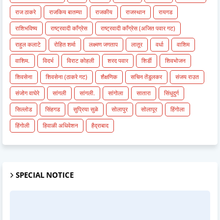
राज ठाकरे
राजकिय बातम्या
राजकीय
राजस्थान
रायगड
राशिभविष्य
राष्ट्रवादी काँग्रेस
राष्ट्रवादी काँग्रेस (अजित पवार गट)
राहुल कलाटे
रोहित शर्मा
लक्ष्मण जगताप
लातूर
वर्धा
वाशिम
वाशिम.
विदर्भ
विराट कोहली
शरद पवार
शिर्डी
शिवभोजन
शिवसेना
शिवसेना (ठाकरे गट)
शैक्षणिक
सचिन तेंडुलकर
संजय राउत
संजोग वाघेरे
सांगली
सांगली.
सांगोला
सातारा
सिंधुदुर्ग
सिल्लोड
सिंहगड
सुप्रिया सुळे
सोलापुर
सोलापूर
हिंगोला
हिंगोली
हिवाळी अधिवेशन
हैद्राबाद
SPECIAL NOTICE