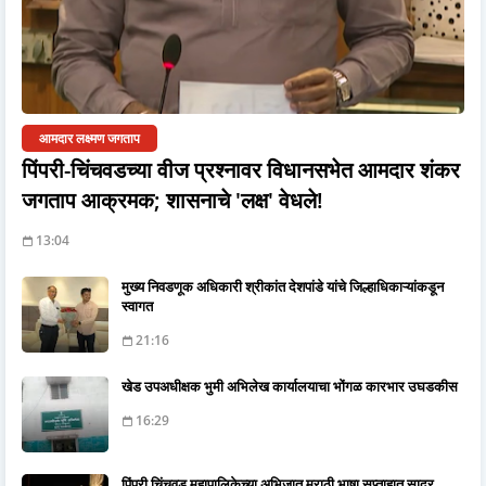
आमदार लक्ष्मण जगताप
पिंपरी-चिंचवडच्या वीज प्रश्नावर विधानसभेत आमदार शंकर
जगताप आक्रमक; शासनाचे 'लक्ष' वेधले!
13:04
मुख्य निवडणूक अधिकारी श्रीकांत देशपांडे यांचे जिल्हाधिकाऱ्यांकडून
स्वागत
21:16
खेड उपअधीक्षक भुमी अभिलेख कार्यालयाचा भोंगळ कारभार उघडकीस
16:29
पिंपरी चिंचवड महापालिकेच्या अभिजात मराठी भाषा सप्ताहात सादर