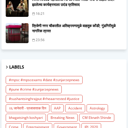
झालेल्या कार्यक्रमाला उदंड प्रतिसाद
16:21
त्रिवेणी नगर चौकातील अतिक्रमणामुळे वाहतूक कोंडी; गुंडगिरीमुळे
नागरिक त्रस्त
23:56
LABELS
#mpsc #mpscexams #date #zunjarzepnews
#pune #crime #zunjarzepnews
#sushantsinghrajput #rheaarrested #justice
२६ जानेवारी - प्रजासत्ताक दिन
AAP
Accident
Astrology
bhagatsingh koshyari
Breaking News
CM Eknath Shinde
Crime
Entertainment
Government
IPL 2020